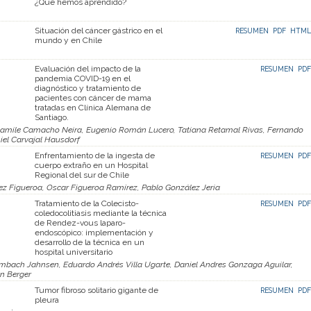
¿Qué hemos aprendido?
Situación del cáncer gástrico en el
RESUMEN
PDF
HTML
mundo y en Chile
Evaluación del impacto de la
RESUMEN
PDF
pandemia COVID-19 en el
diagnóstico y tratamiento de
pacientes con cáncer de mama
tratadas en Clínica Alemana de
Santiago.
 Jamile Camacho Neira, Eugenio Román Lucero, Tatiana Retamal Rivas, Fernando
iel Carvajal Hausdorf
Enfrentamiento de la ingesta de
RESUMEN
PDF
cuerpo extraño en un Hospital
Regional del sur de Chile
ez Figueroa, Oscar Figueroa Ramírez, Pablo González Jeria
Tratamiento de la Colecisto-
RESUMEN
PDF
coledocolitiasis mediante la técnica
de Rendez-vous laparo-
endoscópico: implementación y
desarrollo de la técnica en un
hospital universitario
embach Jahnsen, Eduardo Andrés Villa Ugarte, Daniel Andres Gonzaga Aguilar,
an Berger
Tumor fibroso solitario gigante de
RESUMEN
PDF
pleura