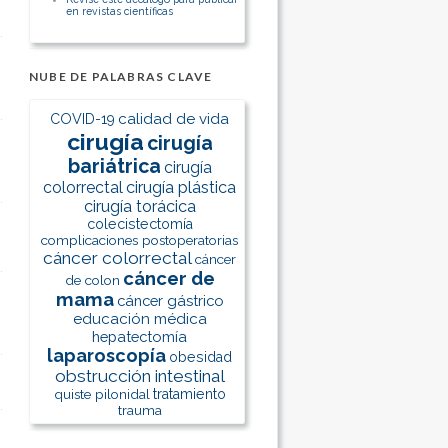
en revistas científicas
NUBE DE PALABRAS CLAVE
calidad de vida
COVID-19
cirugía
cirugía
bariátrica
cirugía
colorrectal
cirugía plástica
cirugía torácica
colecistectomía
complicaciones postoperatorias
cáncer colorrectal
cáncer
cáncer de
de colon
mama
cáncer gástrico
educación médica
hepatectomía
laparoscopía
obesidad
obstrucción intestinal
quiste pilonidal
tratamiento
trauma