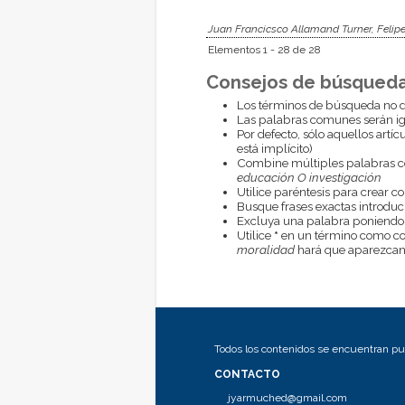
Juan Francicsco Allamand Turner, Felip
Elementos 1 - 28 de 28
Consejos de búsqueda
Los términos de búsqueda no d
Las palabras comunes serán i
Por defecto, sólo aquellos artí
está implícito)
Combine múltiples palabras 
educación O investigación
Utilice paréntesis para crear c
Busque frases exactas introduci
Excluya una palabra poniendo
Utilice
*
en un término como com
moralidad
hará que aparezcan 
Todos los contenidos se encuentran pub
CONTACTO
jyarmuched@gmail.com