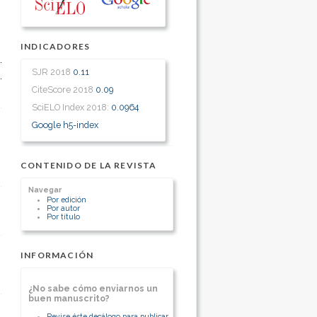
INDICADORES
SJR 2018
0.11
CiteScore 2018
0.09
SciELO Index 2018:
0.0964
Google h5-index
CONTENIDO DE LA REVISTA
Navegar
Por edición
Por autor
Por título
INFORMACIÓN
¿No sabe cómo enviarnos un
buen manuscrito?
Revise éste decálogo para publicar