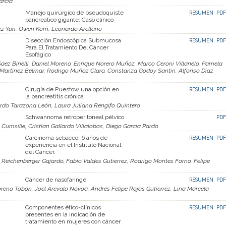
arcía
Manejo quirúrgico de pseudoquiste
RESUMEN
PDF
pancreático gigante: Caso clínico
ez Yuri, Owen Korn, Leonardo Arellano
Disección Endoscópica Submucosa
RESUMEN
PDF
Para El Tratamiento Del Cáncer
Esofágico
Sáez Binelli, Daniel Moreno, Enrique Norero Muñoz, Marco Ceroni Villanelo, Pamela
n Martínez Belmar, Rodrigo Muñoz Claro, Constanza Godoy Santin, Alfonso Diaz
Cirugía de Puestow una opción en
RESUMEN
PDF
la pancreatitis crónica
rdo Tarazona León, Laura Juliana Rengifo Quintero
Schwannoma retroperitoneal pélvico
PDF
umsille, Cristian Gallardo Villalobos, Diego Garcia Pardo
Carcinoma sebáceo, 6 años de
RESUMEN
PDF
experiencia en el Instituto Nacional
del Cáncer.
 Reichenberger Gajardo, Fabio Valdes Gutierrez, Rodrigo Montes Forno, Felipe
Cáncer de nasofaringe
RESUMEN
PDF
reno Tobón, Joel Árevalo Novoa, Andrés Felipe Rojas Gutierrez, Lina Marcela
Componentes ético-clínicos
RESUMEN
PDF
presentes en la indicación de
tratamiento en mujeres con cáncer