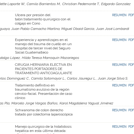
aulette Laporte W., Camilo Barrientos M., Christian Pedemonte T., Edgardo Gonzalez
Ulcera por presión del
RESUMEN
PDF
talón:tratamiento quirúrgico con el
colgajo en Cono .
 Aguayo, Juan Pablo Camacho Martino, Miguel Obaid Garcia, Juan José Lombardi
Experiencia y aprendizajes en el
RESUMEN
PDF
manejo del trauma de cuello en un
hospital de tercer nivel del Seguro
Social Guatemalteco
dalgo López, Hilda Teresa Marroquín Mazariegos
CIRUGIA HERNIARIA ELECTIVA EN
RESUMEN
PDF
PACIENTES PORTADORES DE
TRATAMIENTO ANTICOAGULANTE
rlos Dominguez C., Camila Sotomayor L., Carlos Jauregui L., Juan Jorge Silva S.
Tratamiento definitivo en
RESUMEN
PDF
traumatismo avulsivo de la región
cérvico-facial. Presentación de caso
clínico
ias Pla, Marcelo Jorge Vargas Baños, Karol Magdalena Yagual Jiménez
Schwanoma de colon derecho
RESUMEN
PDF
tratado por colectomia laparoscópica
Manejo quirúrgico de la hidatidosis
RESUMEN
PDF
hepática en esta última década: