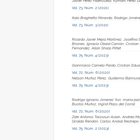
Javier Pérez Palenzuela, Kymani Pérez G
Vol. 73, Núm. 2 (2021)
Italo Braghetto Miranda, Rodrigo Jimén
Vol. 73, Núm. 3 (2021)
Ricardo Javier Mejía Martínez, Josefina 
Briones, Ignacio Obaid Carrión, Cristia
Fernandez, Allan Sharp Pittet
Vol. 75, Núm. 4 (2023)
Gianmarco Camelo Pardo, Cristian Edua
Vol. 72, Núm. 6 (2020)
Nelson Muñoz Pérez, Guillermo Bannura C
Vol. 75, Núm. 4 (2023)
Rodrigo Ignacio Jimenez Yuri, maria paz
Bustos Muñoz, Ingrid Plass del Corral
Vol. 72, Núm. 6 (2020)
Zaki Antonio Taissoun Aslan, Andrea Mo
Giraldo Rendón, Carlos Anibal Restrepo
Vol. 75, Núm. 2 (2023)