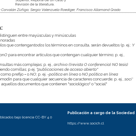
Revisión de la literatura.
e Corvalán Zúñiga, Sergio Valenzuela Roediger, Francisco Allamand Grado
:
istinguen entre mayúsculas y minúsculas
gnoradas
culos que contengan
todos
los términos en consulta, serán devueltos (p. ej.:
Y
con
O
para encontrar artículos que contengan cualquier término; p. ej.,
onsultas más complejas; p. ej.,
archivo ((revista O conferencia) NO tesis)
endo comillas; p.ej,
"publicaciones de acceso abierto"
 como prefijo
-
o
NO
; p. ej.
-política en línea
o
NO política en línea
odín para que cualquier secuencia de caracteres concuerde; p. ej.,
soci*
aquellos documentos que contienen "sociológico" o "social"
Publicación a cargo de la Sociedad
licados bajo licencia CC-BY 4.0
https://www.socich.cl