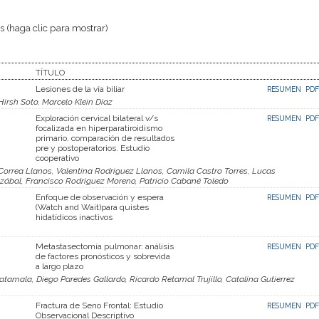
 (haga clic para mostrar)
TÍTULO
Lesiones de la vía biliar
RESUMEN
PDF
irsh Soto, Marcelo Klein Díaz
Exploración cervical bilateral v/s
RESUMEN
PDF
focalizada en hiperparatiroidismo
primario. comparación de resultados
pre y postoperatorios. Estudio
cooperativo
Correa Llanos, Valentina Rodriguez Llanos, Camila Castro Torres, Lucas
zábal, Francisco Rodriguez Moreno, Patricio Cabané Toledo
Enfoque de observación y espera
RESUMEN
PDF
(Watch and Wait)para quistes
hidatídicos inactivos
Metastasectomía pulmonar: análisis
RESUMEN
PDF
de factores pronósticos y sobrevida
a largo plazo
tamala, Diego Paredes Gallardo, Ricardo Retamal Trujillo, Catalina Gutierrez
Fractura de Seno Frontal: Estudio
RESUMEN
PDF
Observacional Descriptivo