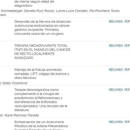
de mama según edad de
diagnóstico
 Schneeberger, Daniela Ruiz Rozas, Lorna Luco Canales, Pia Pincheira Toran,
cero
Desarrollo de la técnica de disección
RESUMEN
PDF
submucosa endoscópica en cáncer
gástrico incipiente. Primeros
cincuenta casos de un cirujano.
TERAPIA NEOADYUVANTE TOTAL
RESUMEN
PDF
(TNT) EN EL MANEJO DEL CÁNCER
DE RECTO LOCALMENTE
AVANZADO
Manejo de la fístula anorrectal
RESUMEN
PDF
compleja. LIFT, colgajo de avance y
otras técnicas.
io Salas Ocaranza
Terapia descongestiva como
RESUMEN
PDF
complemento a la cirugía de
anastomosis linfáticovenosas y
transferencia de linfonodos
vascularizados: Una revisión de la
literatura
ez, Karol Ramírez Parada
Embolización de un Aneurisma
RESUMEN
PDF
Micótico de la Arteria Mesentérica
Superior, Reporte de un Caso y