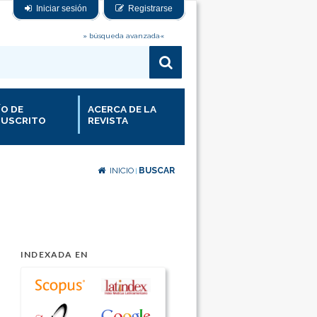
Iniciar sesión
Registrarse
» búsqueda avanzada«
ÍO DE
ACERCA DE LA
USCRITO
REVISTA
INICIO
BUSCAR
|
INDEXADA EN