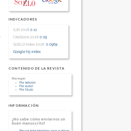
INDICADORES
SJR 2018
0.11
CiteScore 2018
0.09
SciELO Index 2018:
0.0964
Google h5-index
CONTENIDO DE LA REVISTA
Navegar
Por edición
Por autor
Por título
INFORMACIÓN
¿No sabe cómo enviarnos un
buen manuscrito?
Revise éste decálogo para publicar