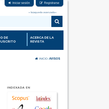
Iniciar sesión
Registrarse
» búsqueda avanzada«
ÍO DE
ACERCA DE LA
USCRITO
REVISTA
INICIO
AVISOS
|
INDEXADA EN