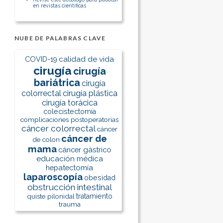
en revistas científicas
NUBE DE PALABRAS CLAVE
calidad de vida
COVID-19
cirugía
cirugía
bariátrica
cirugía
colorrectal
cirugía plástica
cirugía torácica
colecistectomía
complicaciones postoperatorias
cáncer colorrectal
cáncer
cáncer de
de colon
mama
cáncer gástrico
educación médica
hepatectomía
laparoscopía
obesidad
obstrucción intestinal
quiste pilonidal
tratamiento
trauma