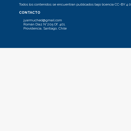
Todos los contenidos se encuentran publicados bajo licencia CC-BY 4.0
CONTACTO
jyarmuched@gmail.com
Román Díaz N°205 Of. 401.
Providencia, Santiago, Chile