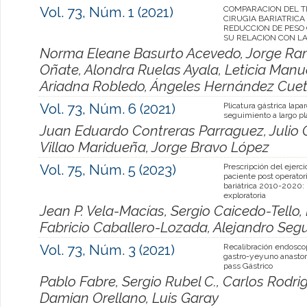
Vol. 73, Núm. 1 (2021)
COMPARACION DEL T
CIRUGIA BARIATRICA
REDUCCION DE PESO
SU RELACION CON LA
Norma Eleane Basurto Acevedo, Jorge Ram
Oñate, Alondra Ruelas Ayala, Leticia Manue
Ariadna Robledo, Ángeles Hernández Cue
Vol. 73, Núm. 6 (2021)
Plicatura gástrica lapa
seguimiento a largo pl
Juan Eduardo Contreras Parraguez, Julio C
Villao Maridueña, Jorge Bravo López
Vol. 75, Núm. 5 (2023)
Prescripción del ejerci
paciente post operator
bariátrica 2010-2020:
exploratoria
Jean P. Vela-Macías, Sergio Caicedo-Tello, 
Fabricio Caballero-Lozada, Alejandro Se
Vol. 73, Núm. 3 (2021)
Recalibración endosco
gastro-yeyuno anasto
pass Gástrico
Pablo Fabre, Sergio Rubel C., Carlos Rodrig
Damian Orellano, Luis Garay