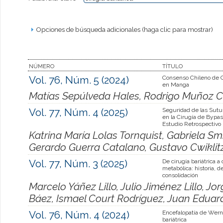
Opciones de búsqueda adicionales (haga clic para mostrar)
NÚMERO
TÍTULO
Vol. 76, Núm. 5 (2024)
Consenso Chileno de 
en Manga
Matías Sepúlveda Hales, Rodrigo Muñoz Cl
Vol. 77, Núm. 4 (2025)
Seguridad de las Sutu
en la Cirugía de Bypas
Estudio Retrospectivo
Katrina María Lolas Tornquist, Gabriela S
Gerardo Guerra Catalano, Gustavo Cwiklit
Vol. 77, Núm. 3 (2025)
De cirugía bariátrica a 
metabólica: historia, de
consolidación
Marcelo Yáñez Lillo, Julio Jiménez Lillo, J
Báez, Ismael Court Rodríguez, Juan Edua
Vol. 76, Núm. 4 (2024)
Encefalopatía de Wern
bariátrica