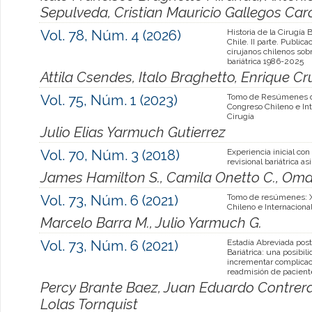
Sepulveda, Cristian Mauricio Gallegos Car
Vol. 78, Núm. 4 (2026)
Historia de la Cirugía B
Chile. II parte. Public
cirujanos chilenos sob
bariátrica 1986-2025
Attila Csendes, Italo Braghetto, Enrique C
Vol. 75, Núm. 1 (2023)
Tomo de Resúmenes d
Congreso Chileno e Int
Cirugía
Julio Elias Yarmuch Gutierrez
Vol. 70, Núm. 3 (2018)
Experiencia inicial con
revisional bariátrica as
James Hamilton S., Camila Onetto C., Omar
Vol. 73, Núm. 6 (2021)
Tomo de resúmenes: X
Chileno e Internaciona
Marcelo Barra M., Julio Yarmuch G.
Vol. 73, Núm. 6 (2021)
Estadía Abreviada post
Bariátrica: una posibili
incrementar complicac
readmisión de pacient
Percy Brante Baez, Juan Eduardo Contrera
Lolas Tornquist