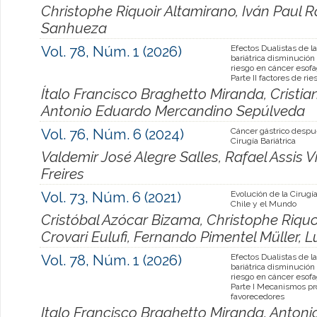
Christophe Riquoir Altamirano, Iván Paul 
Sanhueza
Vol. 78, Núm. 1 (2026)
Efectos Dualistas de la
bariátrica disminució
riesgo en cáncer esofa
Parte II factores de rie
Ítalo Francisco Braghetto Miranda, Cristia
Antonio Eduardo Mercandino Sepúlveda
Vol. 76, Núm. 6 (2024)
Cáncer gástrico despu
Cirugía Bariátrica
Valdemir José Alegre Salles, Rafael Assis V
Freires
Vol. 73, Núm. 6 (2021)
Evolución de la Cirugía
Chile y el Mundo
Cristóbal Azócar Bizama, Christophe Riquo
Crovari Eulufi, Fernando Pimentel Müller, L
Vol. 78, Núm. 1 (2026)
Efectos Dualistas de la
bariátrica disminució
riesgo en cáncer esofa
Parte I Mecanismos pr
favorecedores
Italo Francisco Braghetto Miranda, Anton