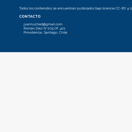
Todos los contenidos se encuentran publicados bajo licencia CC-BY 4.0
CONTACTO
jyarmuched@gmail.com
Román Díaz N°205 Of. 401.
Providencia, Santiago, Chile