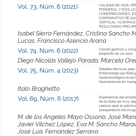
Vol. 73, Núm. 6 (2021)
CALIDAD DE VIDA, PÉ
PONDERAL Y EVOLUC
COMORBILIDADES. E
COMPARATIVO DE G
VERTICAL VS BYPASS
RESULTADOS PRELIM
Isabel Sierra Fernández, Cristina Sancho
Lucas, Francisco Asencio Arana
Vol. 74, Núm. 6 (2022)
Cáncer gástrico y cirugí
propósito de un caso
Diego Nicolás Vallejo Parada, Marcela Orel
Vol. 75, Núm. 4 (2023)
Detalles técnicos para 
Enfermedad por Reflu
Gastroesofágico durant
Gastrectomía en man
Italo Braghetto
Vol. 69, Núm. 6 (2017)
Experiencia del emple
de la dieta de muy baj
calórico para la optimi
preoperatorio de cirugí
M. de los Ángeles Mayo Ossorio, José Man
Javier Vilchez López, Eva M. Sancho Marav
José Luis Fernández Serrano