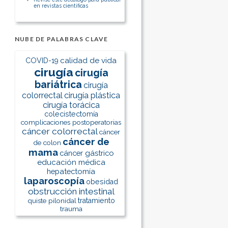
en revistas científicas
NUBE DE PALABRAS CLAVE
calidad de vida
COVID-19
cirugía
cirugía
bariátrica
cirugía
colorrectal
cirugía plástica
cirugía torácica
colecistectomía
complicaciones postoperatorias
cáncer colorrectal
cáncer
cáncer de
de colon
mama
cáncer gástrico
educación médica
hepatectomía
laparoscopía
obesidad
obstrucción intestinal
quiste pilonidal
tratamiento
trauma