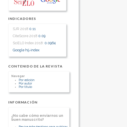
INDICADORES
SJR 2018
0.11
CiteScore 2018
0.09
SciELO Index 2018:
0.0964
Google h5-index
CONTENIDO DE LA REVISTA
Navegar
Por edición
Por autor
Por título
INFORMACIÓN
¿No sabe cómo enviarnos un
buen manuscrito?
Revise éste decálogo para publicar