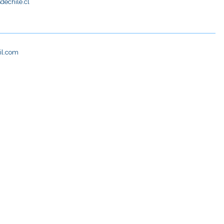
dechile.cl
il.com