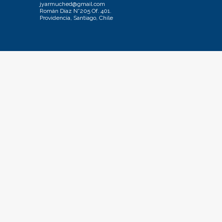
jyarmuched@gmail.com
Román Díaz N°205 Of. 401.
Providencia, Santiago, Chile