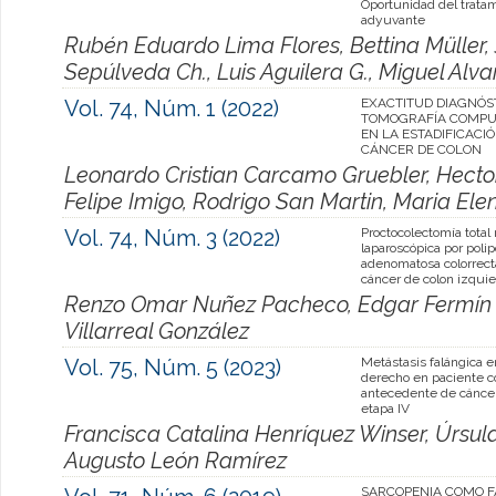
Oportunidad del trata
adyuvante
Rubén Eduardo Lima Flores, Bettina Müller, 
Sepúlveda Ch., Luis Aguilera G., Miguel Alva
Vol. 74, Núm. 1 (2022)
EXACTITUD DIAGNÓST
TOMOGRAFÍA COMPU
EN LA ESTADIFICACI
CÁNCER DE COLON
Leonardo Cristian Carcamo Gruebler, Hector
Felipe Imigo, Rodrigo San Martin, Maria Ele
Vol. 74, Núm. 3 (2022)
Proctocolectomía total 
laparoscópica por polip
adenomatosa colorrecta
cáncer de colon izqui
Renzo Omar Nuñez Pacheco, Edgar Fermín 
Villarreal González
Vol. 75, Núm. 5 (2023)
Metástasis falángica e
derecho en paciente c
antecedente de cáncer
etapa IV
Francisca Catalina Henríquez Winser, Úrsula
Augusto León Ramírez
SARCOPENIA COMO 