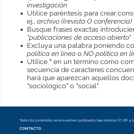
investigación
Utilice paréntesis para crear con
ej.,
archivo ((revista O conferencia)
Busque frases exactas introducien
"publicaciones de acceso abierto"
Excluya una palabra poniendo co
política en línea
o
NO política en l
Utilice
*
en un término como como
secuencia de caracteres concuerde
hará que aparezcan aquellos do
"sociológico" o "social"
Todos los contenidos se encuentran publicados bajo licencia CC-BY 4.0
CONTACTO