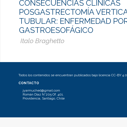
CONSECUENCIAS CLÍNICAS
POSGASTRECTOMÍA VERTIC
TUBULAR: ENFERMEDAD POR
GASTROESOFÁGICO
Italo Braghetto
Todos los contenidos se encuentran publicados bajo licencia CC-BY 4.0
CONTACTO
jyarmuched@gmail.com
Román Díaz N°205 Of. 401.
Providencia, Santiago, Chile