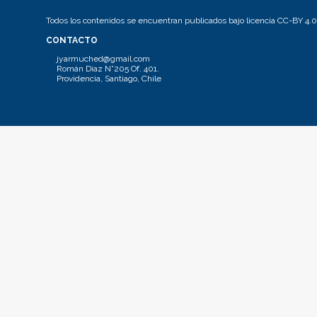
Todos los contenidos se encuentran publicados bajo licencia CC-BY 4.0
CONTACTO
jyarmuched@gmail.com
Román Díaz N°205 Of. 401.
Providencia, Santiago, Chile