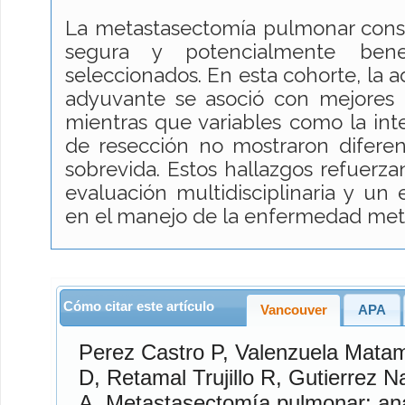
La metastasectomía pulmonar const
segura y potencialmente bene
seleccionados. En esta cohorte, la a
adyuvante se asoció con mejores r
mientras que variables como la inte
de resección no mostraron diferenci
sobrevida. Estos hallazgos refuerza
evaluación multidisciplinaria y un 
en el manejo de la enfermedad met
Cómo citar este artículo
Vancouver
APA
Perez Castro
P,
Valenzuela Mata
D,
Retamal Trujillo
R,
Gutierrez N
A. Metastasectomía pulmonar: análisis de factores