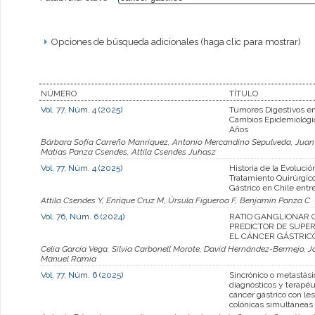
Opciones de búsqueda adicionales (haga clic para mostrar)
NÚMERO
TÍTULO
Vol. 77, Núm. 4 (2025)
Tumores Digestivos en
Cambios Epidemiológi
Años
Bárbara Sofía Carreño Manríquez, Antonio Mercandino Sepulveda, Juan Ig
Matias Panza Csendes, Attila Csendes Juhasz
Vol. 77, Núm. 4 (2025)
Historia de la Evolució
Tratamiento Quirúrgic
Gástrico en Chile entr
Attila Csendes Y, Enrique Cruz M, Úrsula Figueroa F, Benjamín Panza C
Vol. 76, Núm. 6 (2024)
RATIO GANGLIONAR
PREDICTOR DE SUPER
EL CÁNCER GÁSTRIC
Celia García Vega, Silvia Carbonell Morote, David Hernández-Bermejo, 
Manuel Ramia
Vol. 77, Núm. 6 (2025)
Sincrónico o metastási
diagnósticos y terapéu
cáncer gástrico con le
colónicas simultáneas