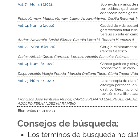
Vol. 73, Núm. 1 (2021)
Sobrevida a 5 años de
sometidos a gastrecto
adenocarcinoma gástri
Pablo Kirmayr, Matías Kirmayr, Laura Vergara-Merino, Cecilia Retamal, 
Vol. 74, Núm. 4 (2022)
Calidad de vida posteri
gastrectomia total lap
versus abierta en cánc
Andres Navarrete, Kristel Werner, Claudia Meza M, Roberto Humeres A
Vol. 72, Núm. 6 (2020)
Cirugía Mínimamente I
Cáncer Gástrico.
Carlos Alfredo García Carrasco, Lorenzo Nicolás González Palacios
Vol. 74, Núm. 6 (2022)
Cáncer gástrico y cirugí
propósito de un caso
Diego Nicolás Vallejo Parada, Marcela Orellana Tapia, Gloria Trepat Vida
Vol. 73, Núm. 4 (2021)
Laparoscopía de etapif
citología peritoneal en
gástrico. Descripción d
revisión de la literatur
Francisco José Venturelli Muñoz, CARLOS RENATO ESPERGUEL GALAZ,
ADOLFO FERNANDEZ MARAMBIO
Elementos 1 - 21 de 21
Consejos de búsqueda:
Los términos de búsqueda no dis