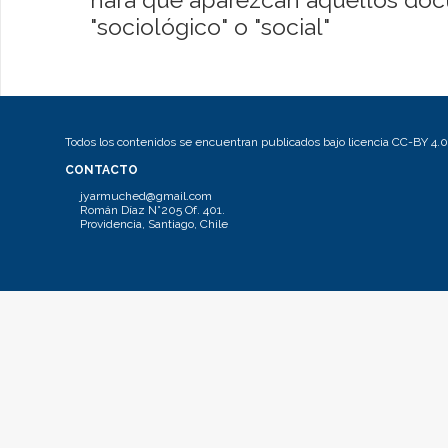
"sociológico" o "social"
Todos los contenidos se encuentran publicados bajo licencia CC-BY 4.0
CONTACTO
jyarmuched@gmail.com
Román Díaz N°205 Of. 401.
Providencia, Santiago, Chile