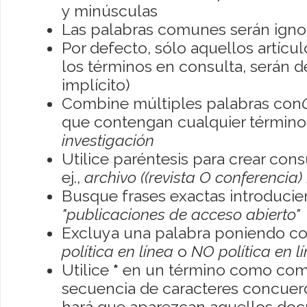
y minúsculas
Las palabras comunes serán igno
Por defecto, sólo aquellos artíc
los términos en consulta, serán de
implícito)
Combine múltiples palabras con
que contengan cualquier término; 
investigación
Utilice paréntesis para crear con
ej.,
archivo ((revista O conferencia)
Busque frases exactas introducien
"publicaciones de acceso abierto"
Excluya una palabra poniendo co
política en línea
o
NO política en l
Utilice
*
en un término como como
secuencia de caracteres concuerde
hará que aparezcan aquellos do