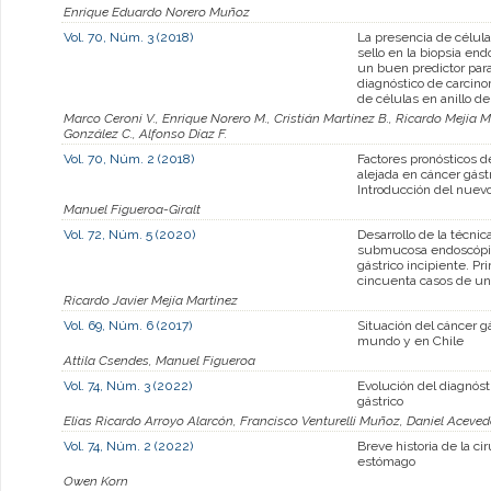
Enrique Eduardo Norero Muñoz
Vol. 70, Núm. 3 (2018)
La presencia de célula
sello en la biopsia en
un buen predictor para
diagnóstico de carcino
de células en anillo de
Marco Ceroni V., Enrique Norero M., Cristián Martínez B., Ricardo Mejia 
González C., Alfonso Díaz F.
Vol. 70, Núm. 2 (2018)
Factores pronósticos d
alejada en cáncer gástr
Introducción del nuev
Manuel Figueroa-Giralt
Vol. 72, Núm. 5 (2020)
Desarrollo de la técnic
submucosa endoscópi
gástrico incipiente. Pr
cincuenta casos de un 
Ricardo Javier Mejía Martínez
Vol. 69, Núm. 6 (2017)
Situación del cáncer gá
mundo y en Chile
Attila Csendes, Manuel Figueroa
Vol. 74, Núm. 3 (2022)
Evolución del diagnóst
gástrico
Elías Ricardo Arroyo Alarcón, Francisco Venturelli Muñoz, Daniel Aceved
Vol. 74, Núm. 2 (2022)
Breve historia de la ci
estómago
Owen Korn