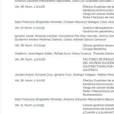
Antonio Eduardo mercandino sepulveda, Jose Luis Quezada González, 
Vol. 78, Núm. 1 (2026)
Efectos Dualistas de la
bariátrica disminució
riesgo en cáncer esofa
Parte II factores de rie
Ítalo Francisco Braghetto Miranda, Cristian Mauricio Gallegos Caro, A
Vol. 77, Núm. 2 (2025)
Análisis retrospectivo
Gástrico en pacientes
Ignacio Javier Miranda Castillo, Constanza Paz Diaz Garrido, Johnny Es
Guillermo Andres Martinez Salinas, Carlos Alfredo Garcia Carrasco
Vol. 76, Núm. 6 (2024)
Cáncer gástrico despu
Cirugía Bariátrica
Valdemir José Alegre Salles, Rafael Assis Vieira Viveiros, Thabata Santo
Vol. 78, Núm. 3 (2026)
FACTORES DE RIESGO
DEL MUÑON DUODEN
GASTRECTOMÍA POR
GÁSTRICO
Javiera Araya, Enrique Cruz, Ignacio Cruz, Rodrigo Villegas, Matías Panz
Vol. 78, Núm. 1 (2026)
Efectos Dualistas de la
bariátrica disminució
riesgo en cáncer esofa
Parte I Mecanismos pr
favorecedores
Italo Francisco Braghetto Miranda, Antonio Eduardo Mercandino Sepulve
Vol. 71, Núm. 5 (2019)
Cáncer gástrico heredit
Indicaciones de estud
¿Cuando y a quiénes?