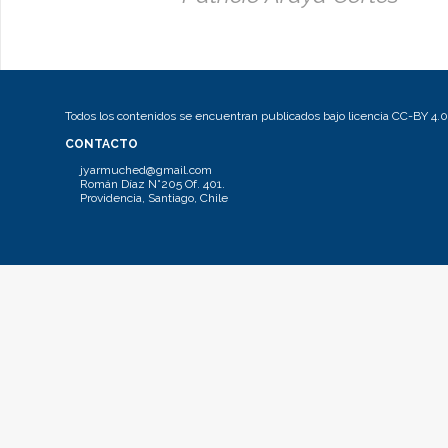
Todos los contenidos se encuentran publicados bajo licencia CC-BY 4.0
CONTACTO
jyarmuched@gmail.com
Román Díaz N°205 Of. 401.
Providencia, Santiago, Chile