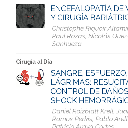
ENCEFALOPATÍA DE
Y CIRUGÍA BARIÁTRI
Christophe Riquoir Altami
Paul Rozas, Nicolás Que
Sanhueza
Cirugía al Día
SANGRE, ESFUERZO,
LÁGRIMAS: RESUCIT
CONTROL DE DAÑOS
SHOCK HEMORRÁGIC
Daniel Roizblatt Krell, Ju
Ramos Perkis, Pablo Arell
Patricio Araya Cortés