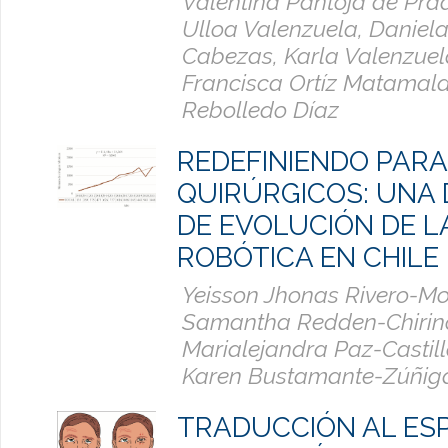
Valentina Pantoja de Pra
Ulloa Valenzuela, Daniela
Cabezas, Karla Valenzuel
Francisca Ortíz Matamala,
Rebolledo Díaz
REDEFINIENDO PAR
QUIRÚRGICOS: UNA
DE EVOLUCIÓN DE L
ROBÓTICA EN CHILE
Yeisson Jhonas Rivero-Mo
Samantha Redden-Chirin
Marialejandra Paz-Castil
Karen Bustamante-Zúñig
TRADUCCIÓN AL ESP