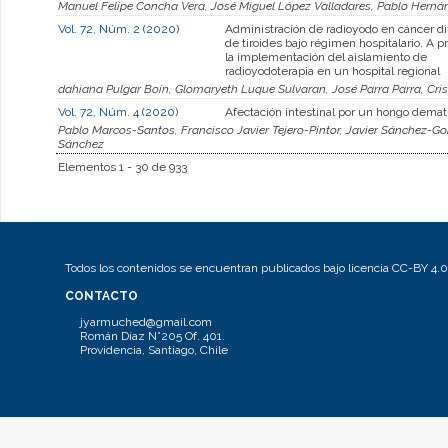
Manuel Felipe Concha Vera, José Miguel López Valladares, Pablo Hern
Vol. 72, Núm. 2 (2020)
Administración de radioyodo en cáncer d
de tiroides bajo régimen hospitalario. A p
la implementación del aislamiento de
radioyodoterapia en un hospital regional
dahiana Pulgar Boin, Glomaryeth Luque Sulvaran, José Parra Parra, Cr
Vol. 72, Núm. 4 (2020)
Afectación intestinal por un hongo demat
Pablo Marcos-Santos, Francisco Javier Tejero-Pintor, Javier Sánchez-Gon
Sánchez
Elementos 1 - 30 de 933
Todos los contenidos se encuentran publicados bajo licencia CC-BY 4.0
CONTACTO
jyarmuched@gmail.com
Román Díaz N°205 Of. 401.
Providencia, Santiago, Chile