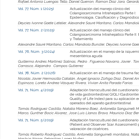
Rafael Antonio Luengas Tello, Daniel Guerron, Ramon Diaz Jara, Gerard
Vol. 77, Núm. 1 (2025)
Actualización del manejo clínico del
Colangiocarcinoma Intrahepático Parte I:
Epidemiología, Clasificación y Diagnóstico
Deycies Ivonne Gaete Letelier, Alexandre Sauré Maritano, Carlos Mandio
Vol. 77, Núm. 2 (2025)
Actualización del manejo clínico del
Colangiocarcinoma Intrahepático Parte II: 
y Tratamiento
Alexandre Sauré Maritano, Carlos Mandiola Bunster, Deycies Ivonne Gaet
Vol. 76, Núm. 3 (2024)
Actualización en el manejo de la isquem
mesentérica aguda
Guillermo Andres Martinez Salinas, Pedro . Figueroa Navarro, Javier . Tor
Carrasco, Alejandro . Campos Gutierrez
Vol. 78, Núm. 2 (2026)
Actualización en el manejo de trauma faci
Nicolás Javier Hermosilla Catalán, Angel Ignacio Zúñiga Díaz, Daniel A
Espinoza, Loreto Andrea Vásquez Rivera, Vivian Anita Parada Farias
Vol. 71, Núm. 4 (2019)
Adaptación transcultural del cuestionario
de vida gastrointestinal GIQLI (Gastrointe
Quality of Life Index) para su aplicación 
operados del aparato gastrointestinal
Tomás Rodríguez Castillo, Natalia Moreno Baez, Antonella Sanguineti 
Marco, Gunther Bocic Alvarez, Jose Luis Llanos Bravo, Mauricio Diaz Be
Vol. 71, Núm. 5 (2019)
Adaptación transcultural del cuestionari
(Patient and Observer Scar Assessment) 
valoración de cicatrices.
Tomás Roberto Rodríguez Castillo, Antonella Sanguineti montalva, Nata
Hasbún Nazar, Sebastian Lopez Nuñez