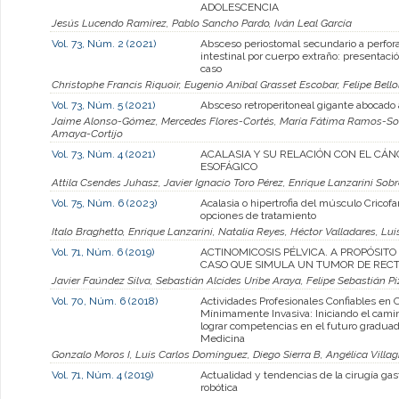
ADOLESCENCIA
Jesús Lucendo Ramírez, Pablo Sancho Pardo, Iván Leal García
Vol. 73, Núm. 2 (2021)
Absceso periostomal secundario a perfor
intestinal por cuerpo extraño: presentaci
caso
Christophe Francis Riquoir, Eugenio Aníbal Grasset Escobar, Felipe Bello
Vol. 73, Núm. 5 (2021)
Absceso retroperitoneal gigante abocado 
Jaime Alonso-Gómez, Mercedes Flores-Cortés, María Fátima Ramos-Solí
Amaya-Cortijo
Vol. 73, Núm. 4 (2021)
ACALASIA Y SU RELACIÓN CON EL CÁN
ESOFÁGICO
Attila Csendes Juhasz, Javier Ignacio Toro Pérez, Enrique Lanzarini Sob
Vol. 75, Núm. 6 (2023)
Acalasia o hipertrofia del músculo Cricofa
opciones de tratamiento
Italo Braghetto, Enrique Lanzarini, Natalia Reyes, Héctor Valladares, Lui
Vol. 71, Núm. 6 (2019)
ACTINOMICOSIS PÉLVICA. A PROPÓSITO
CASO QUE SIMULA UN TUMOR DE REC
Javier Faúndez Silva, Sebastián Alcides Uribe Araya, Felipe Sebastián P
Vol. 70, Núm. 6 (2018)
Actividades Profesionales Confiables en 
Mínimamente Invasiva: Iniciando el cami
lograr competencias en el futuro gradua
Medicina
Gonzalo Moros I, Luis Carlos Domínguez, Diego Sierra B, Angélica Villa
Vol. 71, Núm. 4 (2019)
Actualidad y tendencias de la cirugía gast
robótica