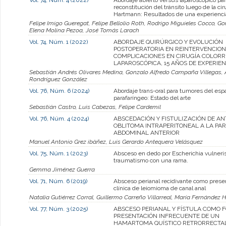
reconstitución del tránsito luego de la ci
Hartmann: Resultados de una experienci
Felipe Imigo Gueregat, Felipe Bellolio Roth, Rodrigo Miguieles Cocco, G
Elena Molina Pezoa, José Tomás Larach
Vol. 74, Núm. 1 (2022)
ABORDAJE QUIRÚRGICO Y EVOLUCIÓN
POSTOPERATORIA EN REINTERVENCION
COMPLICACIONES EN CIRUGÍA COLOR
LAPAROSCÓPICA, 15 AÑOS DE EXPERIEN
Sebastián Andrés Olivares Medina, Gonzalo Alfredo Campaña Villegas, A
Rondríguez González
Vol. 76, Núm. 6 (2024)
Abordaje trans-oral para tumores del esp
parafaríngeo: Estado del arte
Sebastián Castro, Luis Cabezas, Felipe Cardemil
Vol. 76, Núm. 4 (2024)
ABSCEDACIÓN Y FISTULIZACIÓN DE A
OBLITOMA INTRAPERITONEAL A LA PA
ABDOMINAL ANTERIOR
Manuel Antonio Grez ibàñez, Luis Gerardo Antequera Velásquez
Vol. 75, Núm. 1 (2023)
Absceso en dedo por Escherichia vulneris
traumatismo con una rama.
Gemma Jiménez Guerra
Vol. 71, Núm. 6 (2019)
Absceso perianal recidivante como prese
clínica de leiomioma de canal anal
Natalia Gutiérrez Corral, Guillermo Carreño Villarreal, María Fernández
Vol. 77, Núm. 3 (2025)
ABSCESO PERIANAL Y FÍSTULA COMO 
PRESENTACIÓN INFRECUENTE DE UN
HAMARTOMA QUÍSTICO RETRORRECTAL