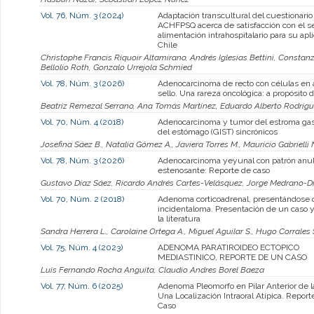
Vol. 76, Núm. 3 (2024)
Adaptación transcultural del cuestionario
ACHFPSQ acerca de satisfacción con el se
alimentación intrahospitalario para su apl
Chile
Christophe Francis Riquoir Altamirano, Andrés Iglesias Bettini, Constan
Bellolio Roth, Gonzalo Urrejola Schmied
Vol. 78, Núm. 3 (2026)
Adenocarcinoma de recto con células en a
sello. Una rareza oncológica: a propósito 
Beatriz Remezal Serrano, Ana Tomás Martínez, Eduardo Alberto Rodrígu
Vol. 70, Núm. 4 (2018)
Adenocarcinoma y tumor del estroma gast
del estómago (GIST) sincrónicos
Josefina Sáez B., Natalia Gómez A., Javiera Torres M., Mauricio Gabrielli 
Vol. 78, Núm. 3 (2026)
Adenocarcinoma yeyunal con patrón anul
estenosante: Reporte de caso
Gustavo Díaz Sáez, Ricardo Andrés Cartes-Velásquez, Jorge Medrano-D
Vol. 70, Núm. 2 (2018)
Adenoma corticoadrenal, presentándose
incidentaloma. Presentación de un caso y
la literatura
Sandra Herrera L., Carolaine Ortega A., Miguel Aguilar S., Hugo Corrales 
Vol. 75, Núm. 4 (2023)
ADENOMA PARATIROIDEO ECTOPICO
MEDIASTINICO, REPORTE DE UN CASO
Luis Fernando Rocha Anguita, Claudio Andres Borel Baeza
Vol. 77, Núm. 6 (2025)
Adenoma Pleomorfo en Pilar Anterior de l
Una Localización Intraoral Atípica. Repor
Caso