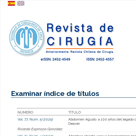
Examinar índice de títulos
NÚMERO
TÍTULO
Vol. 77, Núm. 5 (2025)
Abdomen Agudo: a 100 años del legado d
Deaver
Ricardo Espinoza González
Vol. 74, Núm. 4 (2022)
Abordaje abierto versus laparoscópico par