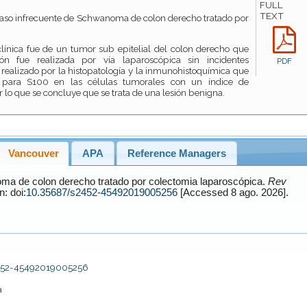
FULL
TEXT
caso infrecuente de Schwanoma de colon derecho tratado por
clínica fue de un tumor sub epitelial del colon derecho que
n fue realizada por vía laparoscópica sin incidentes
PDF
e realizado por la histopatología y la inmunohistoquímica que
a para S100 en las células tumorales con un índice de
r lo que se concluye que se trata de una lesión benigna.
Vancouver
APA
Reference Managers
noma de colon derecho tratado por colectomia laparoscópica.
Rev
le en: doi:
10.35687/s2452-45492019005256
[Accessed 8 ago. 2026].
s2452-45492019005256
a