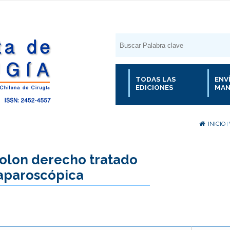
TODAS LAS
ENV
EDICIONES
MAN
INICIO
|
lon derecho tratado
laparoscópica