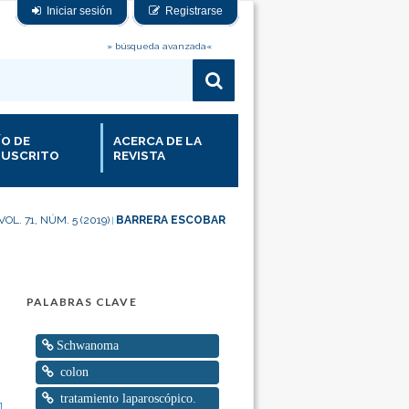
Iniciar sesión
Registrarse
» búsqueda avanzada«
ÍO DE
ACERCA DE LA
USCRITO
REVISTA
VOL. 71, NÚM. 5 (2019)
BARRERA ESCOBAR
|
PALABRAS CLAVE
Schwanoma
colon
tratamiento laparoscópico.