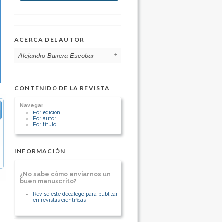
ACERCA DEL AUTOR
Alejandro Barrera Escobar
Hospital Clinico San Borja Arriaran
campus Centro, Facultad de Medicina
CONTENIDO DE LA REVISTA
Universidad de Chile
Chile
Navegar
Jefe cirugia colorrectal
Por edición
Por autor
Profesor asociado de cirugia
Por título
[Ver otros artículos de este autor]
INFORMACIÓN
¿No sabe cómo enviarnos un
buen manuscrito?
Revise éste decálogo para publicar
en revistas científicas