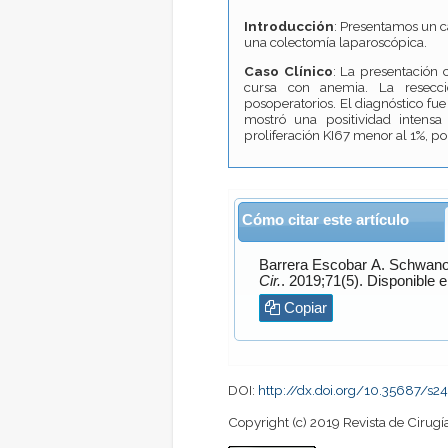
Introducción
: Presentamos un 
una colectomía laparoscópica.
Caso Clínico
: La presentación 
cursa con anemia. La resecció
posoperatorios. El diagnóstico fu
mostró una positividad intens
proliferación KI67 menor al 1%, po
Cómo citar este artículo
Barrera Escobar
A. Schwa
Cir.
. 2019;71(5). Disponib
Copiar
DOI:
http://dx.doi.org/10.35687/
Copyright (c) 2019 Revista de Cirugí