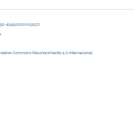
2452-454920220051572
a
Creative Commons Reconocimiento 4.0 Internacional
.