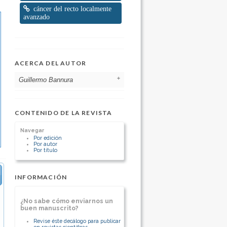
cáncer del recto localmente
avanzado
ACERCA DEL AUTOR
Guillermo Bannura
Hospital Clínico San Borja-Arriaran
Chile
CONTENIDO DE LA REVISTA
Jefe de Servicio Cirugía HCSBA
Navegar
Prof. Titular Cirugía, U. de Chile
Por edición
[Ver otros artículos de este autor]
Por autor
Por título
INFORMACIÓN
¿No sabe cómo enviarnos un
buen manuscrito?
Revise éste decálogo para publicar