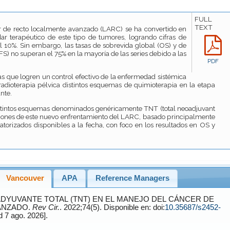
FULL
TEXT
 de recto localmente avanzado (LARC) se ha convertido en
ar terapéutico de este tipo de tumores, logrando cifras de
el 10%. Sin embargo, las tasas de sobrevida global (OS) y de
S) no superan el 75% en la mayoría de las series debido a las
PDF
as que logren un control efectivo de la enfermedad sistémica
radioterapia pélvica distintos esquemas de quimioterapia en la etapa
nte.
 distintos esquemas denominados genéricamente TNT (total neoadjuvant
taciones de este nuevo enfrentamiento del LARC, basado principalmente
eatorizados disponibles a la fecha, con foco en los resultados en OS y
Vancouver
APA
Reference Managers
ANZADO.
Rev Cir.
. 2022;74(5). Disponible en: doi:
10.35687/s2452-
[Accessed 7 ago. 2026].