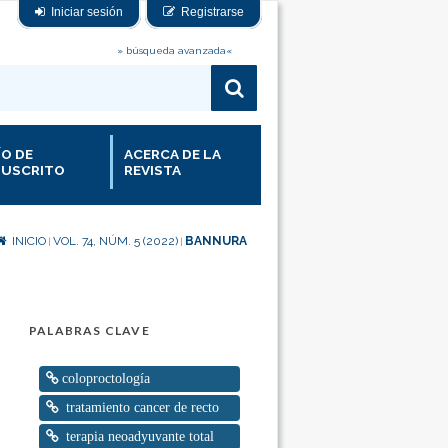
Iniciar sesión
Registrarse
» búsqueda avanzada«
ÍO DE
ACERCA DE LA
USCRITO
REVISTA
INICIO
VOL. 74, NÚM. 5 (2022)
BANNURA
|
|
PALABRAS CLAVE
coloproctología
tratamiento cancer de recto
terapia neoadyuvante total