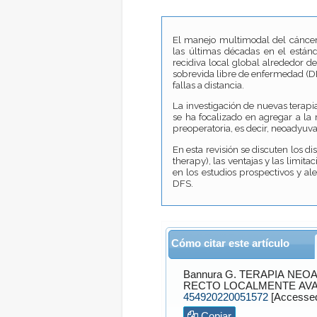
El manejo multimodal del cáncer
las últimas décadas en el estánd
recidiva local global alrededor d
sobrevida libre de enfermedad (DF
fallas a distancia.
La investigación de nuevas terapi
se ha focalizado en agregar a la 
preoperatoria, es decir, neoadyuva
En esta revisión se discuten los
therapy), las ventajas y las limi
en los estudios prospectivos y al
DFS.
Cómo citar este artículo
Bannura
G. TERAPIA NEOADYUVANTE TOTAL (TNT) EN EL MANEJO DEL CÁNCER DE
RECTO LOCALMENTE AV
454920220051572
Copiar