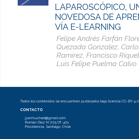
LAPAROSCÓPICO, U
NOVEDOSA DE APRE
VÍA E-LEARNING
Felipe Andrés Farfán Flore
Quezada Gonzalez, Carlo
Ramírez, Francisco Rique
Luis Felipe Puelma Calvo
Todos los contenidos se encuentran publicados bajo licencia CC-BY 4.0
CONTACTO
jyarmuched@gmail.com
Román Díaz N°205 Of. 401.
Providencia, Santiago, Chile