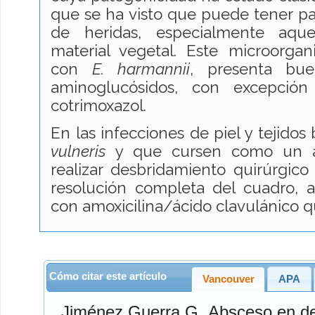
que se ha visto que puede tener par
de heridas, especialmente aque
material vegetal. Este microorga
con
E. harmannii
, presenta bue
aminoglucósidos, con excepción
cotrimoxazol.
En las infecciones de piel y tejido
vulneris
y que cursen como un a
realizar desbridamiento quirúrgico 
resolución completa del cuadro, 
con amoxicilina/ácido clavulánico 
Cómo citar este artículo
Vancouver
APA
Jiménez Guerra
G. Absceso en dedo por Escherichia