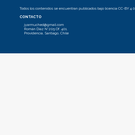
Todos los contenidos se encuentran publicados bajo licencia CC-BY 4.0
CONTACTO
jyarmuched@gmail.com
Román Díaz N°205 Of. 401.
Providencia, Santiago, Chile