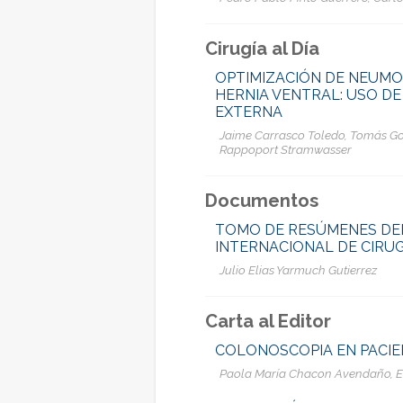
Cirugía al Día
OPTIMIZACIÓN DE NEUM
HERNIA VENTRAL: USO DE
EXTERNA
Jaime Carrasco Toledo, Tomás Gon
Rappoport Stramwasser
Documentos
TOMO DE RESÚMENES DEL
INTERNACIONAL DE CIRUG
Julio Elias Yarmuch Gutierrez
Carta al Editor
COLONOSCOPIA EN PACIE
Paola María Chacon Avendaño, El