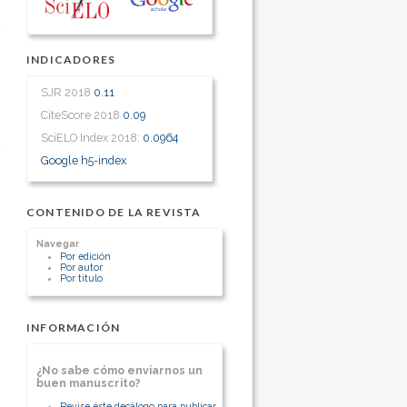
INDICADORES
SJR 2018
0.11
CiteScore 2018
0.09
SciELO Index 2018:
0.0964
Google h5-index
CONTENIDO DE LA REVISTA
Navegar
Por edición
Por autor
Por título
INFORMACIÓN
¿No sabe cómo enviarnos un
buen manuscrito?
Revise éste decálogo para publicar