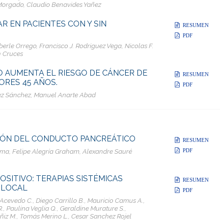
i Morgado, Claudio Benavides Yañez
AR EN PACIENTES CON Y SIN
RESUMEN
PDF
rle Orrego, Francisco J. Rodriguez Vega, Nicolas F.
n Cruces
O AUMENTA EL RIESGO DE CÁNCER DE
RESUMEN
RES 45 AÑOS.
PDF
mez Sánchez, Manuel Anarte Abad
IÓN DEL CONDUCTO PANCREÁTICO
RESUMEN
PDF
a, Felipe Alegría Graham, Alexandre Sauré
SITIVO: TERAPIAS SISTÉMICAS
RESUMEN
 LOCAL
PDF
cevedo C., Diego Carrillo B., Mauricio Camus A.,
, Paulina Veglia Q., Geraldine Murature S.,
ñiz M., Tomás Merino L., Cesar Sanchez Rojel