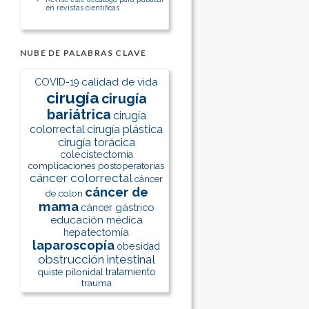
en revistas científicas
NUBE DE PALABRAS CLAVE
calidad de vida
COVID-19
cirugía
cirugía
bariátrica
cirugía
colorrectal
cirugía plástica
cirugía torácica
colecistectomía
complicaciones postoperatorias
cáncer colorrectal
cáncer
cáncer de
de colon
mama
cáncer gástrico
educación médica
hepatectomía
laparoscopía
obesidad
obstrucción intestinal
quiste pilonidal
tratamiento
trauma