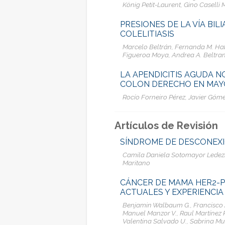
König Petit-Laurent, Gino Casell
PRESIONES DE LA VÍA BILI
COLELITIASIS
Marcelo Beltrán, Fernanda M. Habe
Figueroa Moya, Andrea A. Beltra
LA APENDICITIS AGUDA N
COLON DERECHO EN MAYO
Rocío Forneiro Pérez, Javier Gó
Artículos de Revisión
SÍNDROME DE DESCONEX
Camila Daniela Sotomayor Ledezm
Maritano
CÁNCER DE MAMA HER2-PO
ACTUALES Y EXPERIENCIA
Benjamin Walbaum G., Francisco A
Manuel Manzor V., Raul Martínez R.
Valentina Salvado U., Sabrina Mu