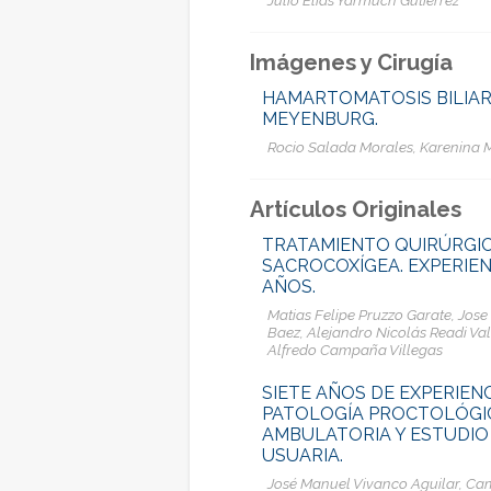
Imágenes y Cirugía
HAMARTOMATOSIS BILIAR
MEYENBURG.
Rocio Salada Morales, Karenina M
Artículos Originales
TRATAMIENTO QUIRÚRGIC
SACROCOXÍGEA. EXPERIEN
AÑOS.
Matias Felipe Pruzzo Garate, Jos
Baez, Alejandro Nicolás Readi Va
Alfredo Campaña Villegas
SIETE AÑOS DE EXPERIEN
PATOLOGÍA PROCTOLÓGIC
AMBULATORIA Y ESTUDIO
USUARIA.
José Manuel Vivanco Aguilar, Cami