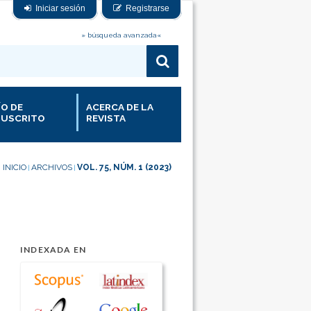
Iniciar sesión
Registrarse
» búsqueda avanzada«
ÍO DE
ACERCA DE LA
USCRITO
REVISTA
INICIO
ARCHIVOS
VOL. 75, NÚM. 1 (2023)
|
|
INDEXADA EN