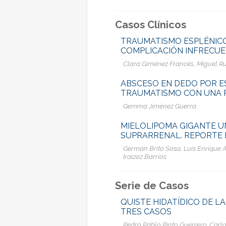
Casos Clínicos
TRAUMATISMO ESPLÉNICO
COMPLICACIÓN INFRECU
Clara Giménez Francés, Miguel Ru
ABSCESO EN DEDO POR E
TRAUMATISMO CON UNA 
Gemma Jiménez Guerra
MIELOLIPOMA GIGANTE U
SUPRARRENAL. REPORTE 
Germán Brito Sosa, Luis Enrique A
Iraizoz Barrios
Serie de Casos
QUISTE HIDATÍDICO DE L
TRES CASOS
Pedro Pablo Pinto Guerrero, Carl