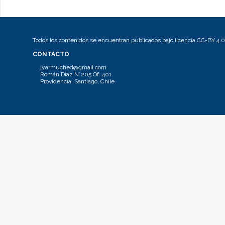
Todos los contenidos se encuentran publicados bajo licencia CC-BY 4.0
CONTACTO
jyarmuched@gmail.com
Román Díaz N°205 Of. 401.
Providencia, Santiago, Chile