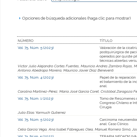
Opciones de búsqueda adicionales (haga clic para mostrar)
NÚMERO
TÍTULO
Vol. 75, Núm. 5 (2023)
Valoración de la cicatri
postquirúrgica de pac
operados por quiste pi
técnicas abiertas vers
Victor Julio Alejandro Cortes Fuentes, Mauricio Andres Zambra Rojas, 
Antonio Abedrapo Moreira, Mauricio Javier Diaz Beneventi
Vol. 75, Núm. 4 (2023)
Papel de la reparació
el tratamiento de la in
anal.
Carolina Martínez-Pérez, Maria José García Coret, Cristóbal Zaragoza 
Vol. 75, Núm. 1 (2023)
Tomo de Resúmenes d
Congreso Chileno e Int
Cirugía
Julio Elias Yarmuch Gutierrez
Vol. 75, Núm. 5 (2023)
Carcinoma neuroendoc
anal: Caso Clínico.
Celia García Vega, Ana Isabel Fábregues Olea, Manuel Romero Simó, J
Vol. 74, Núm. 5 (2022)
TERAPIA NEOADYUVA