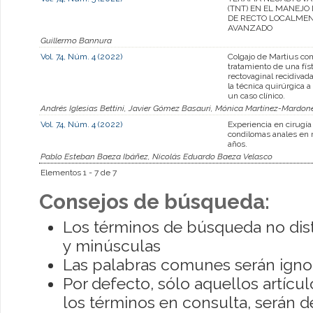
(TNT) EN EL MANEJO
DE RECTO LOCALME
AVANZADO
Guillermo Bannura
Vol. 74, Núm. 4 (2022)
Colgajo de Martius co
tratamiento de una fís
rectovaginal recidivad
la técnica quirúrgica a
un caso clínico.
Andrés Iglesias Bettini, Javier Gómez Basauri, Mónica Martínez-Mardon
Vol. 74, Núm. 4 (2022)
Experiencia en cirugía
condilomas anales en 
años.
Pablo Esteban Baeza Ibáñez, Nicolás Eduardo Baeza Velasco
Elementos 1 - 7 de 7
Consejos de búsqueda:
Los términos de búsqueda no dis
y minúsculas
Las palabras comunes serán igno
Por defecto, sólo aquellos artíc
los términos en consulta, serán de