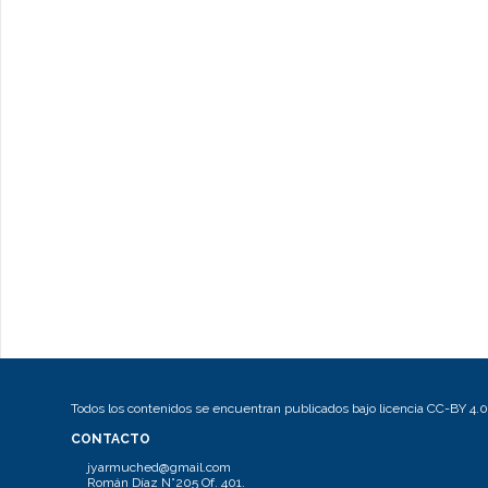
Todos los contenidos se encuentran publicados bajo licencia CC-BY 4.0
CONTACTO
jyarmuched@gmail.com
Román Díaz N°205 Of. 401.