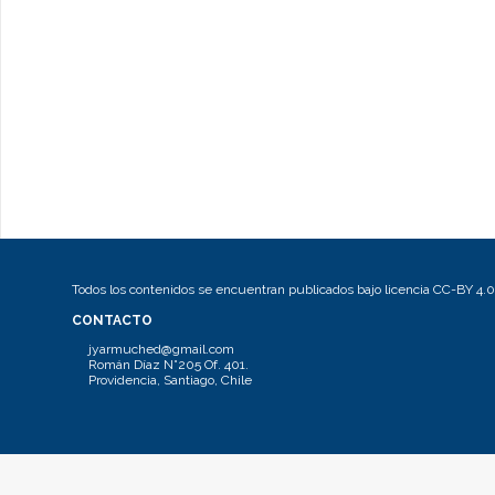
Todos los contenidos se encuentran publicados bajo licencia CC-BY 4.0
CONTACTO
jyarmuched@gmail.com
Román Díaz N°205 Of. 401.
Providencia, Santiago, Chile