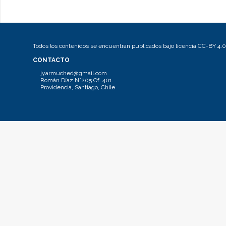
Todos los contenidos se encuentran publicados bajo licencia CC-BY 4.0
CONTACTO
jyarmuched@gmail.com
Román Díaz N°205 Of. 401.
Providencia, Santiago, Chile