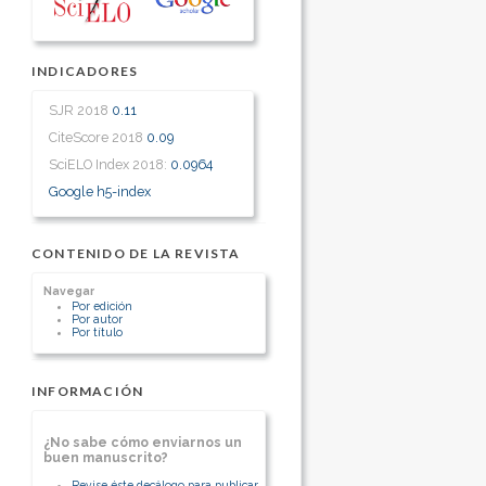
INDICADORES
SJR 2018
0.11
CiteScore 2018
0.09
SciELO Index 2018:
0.0964
Google h5-index
CONTENIDO DE LA REVISTA
Navegar
Por edición
Por autor
Por título
INFORMACIÓN
¿No sabe cómo enviarnos un
buen manuscrito?
Revise éste decálogo para publicar