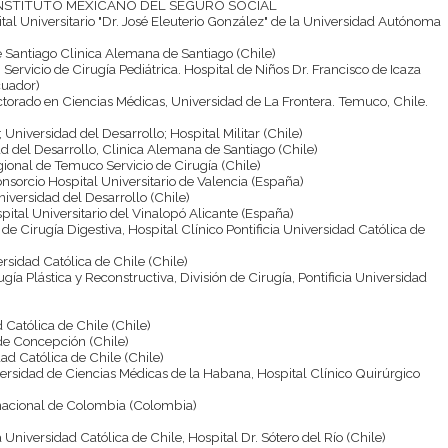
 INSTITUTO MEXICANO DEL SEGURO SOCIAL
ital Universitario "Dr. José Eleuterio González" de la Universidad Autónoma
de Santiago Clinica Alemana de Santiago (Chile)
, Servicio de Cirugía Pediátrica. Hospital de Niños Dr. Francisco de Icaza
cuador)
torado en Ciencias Médicas, Universidad de La Frontera. Temuco, Chile.
c; Universidad del Desarrollo; Hospital Militar (Chile)
ad del Desarrollo, Clinica Alemana de Santiago (Chile)
gional de Temuco Servicio de Cirugía (Chile)
onsorcio Hospital Universitario de Valencia (España)
niversidad del Desarrollo (Chile)
spital Universitario del Vinalopó Alicante (España)
e Cirugía Digestiva, Hospital Clínico Pontificia Universidad Católica de
versidad Católica de Chile (Chile)
ugía Plástica y Reconstructiva, División de Cirugía, Pontificia Universidad
d Católica de Chile (Chile)
de Concepción (Chile)
dad Católica de Chile (Chile)
versidad de Ciencias Médicas de la Habana, Hospital Clínico Quirúrgico
ernacional de Colombia (Colombia)
ia Universidad Católica de Chile, Hospital Dr. Sótero del Río (Chile)