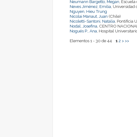
Neumann Bargetto, Megan
, Escuela
Neves Jiménez, Emilia
, Universidad 
Nguyen, Hieu Trung
Nicolai Manaut, Juan
(Chile)
Nicoletti-Santoni, Natalia
, Pontificia
Nodal, Josefina
, CENTRO NACIONAL
Nogués P., Ana
, Hospital Universitar
Elementos 1 - 30 de 44
1
2
>
>>