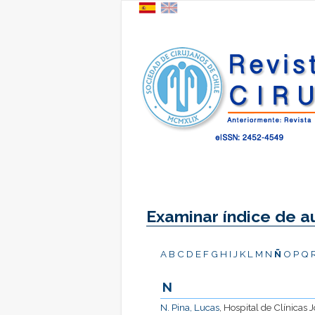
Examinar índice de a
A
B
C
D
E
F
G
H
I
J
K
L
M
N
Ñ
O
P
Q
N
N. Pina, Lucas
, Hospital de Clínicas 