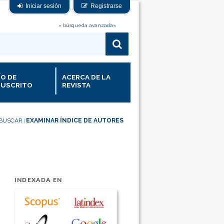
Iniciar sesión
Registrarse
» búsqueda avanzada«
ÍO DE
ACERCA DE LA
USCRITO
REVISTA
BUSCAR
EXAMINAR ÍNDICE DE AUTORES
|
INDEXADA EN