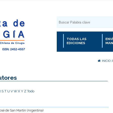
TODAS LAS
ENV
EDICIONES
MAN
INICIO
|
utores
R
S
T
U
V
W
X
Y
Z
Todo
José de San Martín (Argentina)