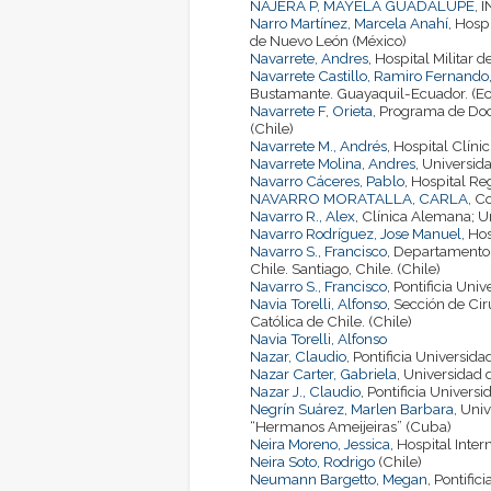
NAJERA P, MAYELA GUADALUPE
,
Narro Martínez, Marcela Anahí
, Hosp
de Nuevo León (México)
Navarrete, Andres
, Hospital Militar 
Navarrete Castillo, Ramiro Fernando
Bustamante. Guayaquil-Ecuador. (E
Navarrete F, Orieta
, Programa de Doc
(Chile)
Navarrete M., Andrés
, Hospital Clíni
Navarrete Molina, Andres
, Universid
Navarro Cáceres, Pablo
, Hospital Re
NAVARRO MORATALLA, CARLA
, C
Navarro R., Alex
, Clínica Alemana; U
Navarro Rodríguez, Jose Manuel
, Ho
Navarro S., Francisco
, Departamento d
Chile. Santiago, Chile. (Chile)
Navarro S., Francisco
, Pontificia Uni
Navia Torelli, Alfonso
, Sección de Cir
Católica de Chile. (Chile)
Navia Torelli, Alfonso
Nazar, Claudio
, Pontificia Universida
Nazar Carter, Gabriela
, Universidad 
Nazar J., Claudio
, Pontificia Universi
Negrín Suárez, Marlen Barbara
, Uni
“Hermanos Ameijeiras” (Cuba)
Neira Moreno, Jessica
, Hospital Int
Neira Soto, Rodrigo
(Chile)
Neumann Bargetto, Megan
, Pontific