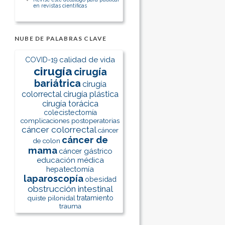
en revistas científicas
NUBE DE PALABRAS CLAVE
calidad de vida
COVID-19
cirugía
cirugía
bariátrica
cirugía
colorrectal
cirugía plástica
cirugía torácica
colecistectomía
complicaciones postoperatorias
cáncer colorrectal
cáncer
cáncer de
de colon
mama
cáncer gástrico
educación médica
hepatectomía
laparoscopía
obesidad
obstrucción intestinal
quiste pilonidal
tratamiento
trauma