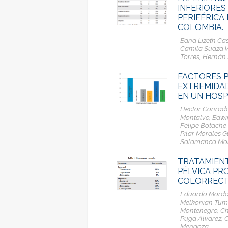
INFERIORES
PERIFÉRICA 
COLOMBIA.
Edna Lizeth Cas
Camila Suaza Va
Torres, Hernán 
FACTORES P
EXTREMIDAD
EN UN HOSP
Hector Conrado
Montalvo, Edwi
Felipe Botache
Pilar Morales 
Salamanca Mon
TRATAMIENT
PÉLVICA P
COLORRECT
Eduardo Mordoj
Melkonian Tuma
Montenegro, Ch
Puga Alvarez, 
Mendoza