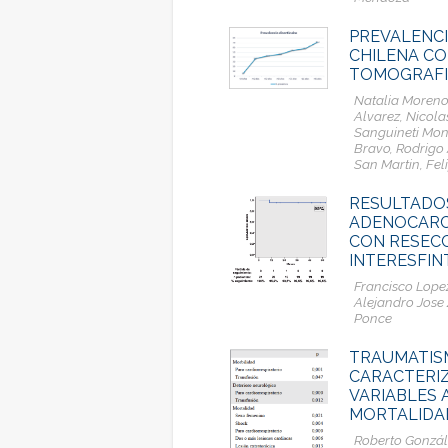
PREVALENCI
CHILENA C
TOMOGRAFIA
Natalia Moreno
Alvarez, Nicola
Sanguineti Mon
Bravo, Rodrigo
San Martin, Fel
RESULTADOS
ADENOCARC
CON RESECC
INTERESFIN
Francisco Lope
Alejandro Jose 
Ponce
TRAUMATIS
CARACTERIZ
VARIABLES 
MORTALIDA
Roberto Gonzále