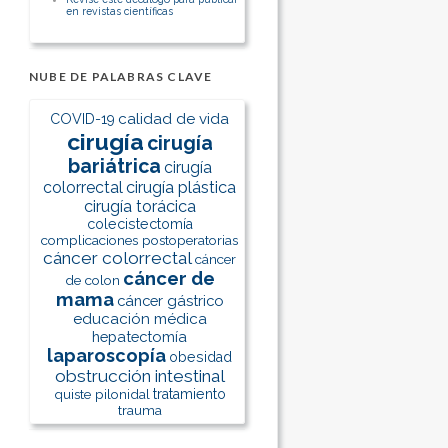
en revistas científicas
NUBE DE PALABRAS CLAVE
calidad de vida
COVID-19
cirugía
cirugía
bariátrica
cirugía
colorrectal
cirugía plástica
cirugía torácica
colecistectomía
complicaciones postoperatorias
cáncer colorrectal
cáncer
cáncer de
de colon
mama
cáncer gástrico
educación médica
hepatectomía
laparoscopía
obesidad
obstrucción intestinal
quiste pilonidal
tratamiento
trauma