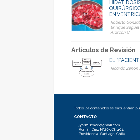
HIDATIDOSI
QUIRÚRGICO
EN VENTRÍC
Roberto Gonzále
Enrique Seguel 
Alarcón C.
Artículos de Revisión
EL “PACIENT
Ricardo Zenón 
Todos los contenidos se encuentran pub
CONTACTO
jyarmuched@gmail.com
Román Díaz N°205 Of. 401.
Providencia, Santiago, Chile