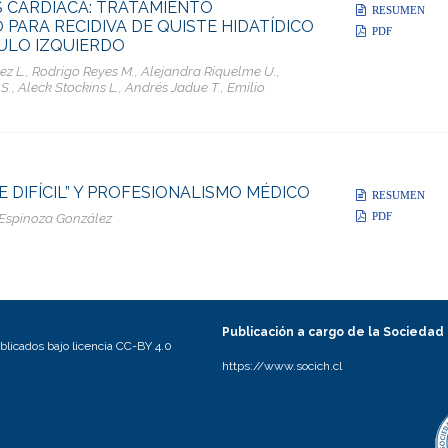
S CARDÍACA: TRATAMIENTO
RESUMEN
 PARA RECIDIVA DE QUISTE HIDATÍDICO
PDF
ULO IZQUIERDO
z L., Rodrigo Reyes M., Alejandra Riquelme U.,
S., Aleck Stockins L., Andrés Jadue T., Emilio
E DIFÍCIL” Y PROFESIONALISMO MÉDICO
RESUMEN
PDF
Espinoza González
Publicación a cargo de la Sociedad
licados bajo licencia CC-BY 4.0
https://www.socich.cl