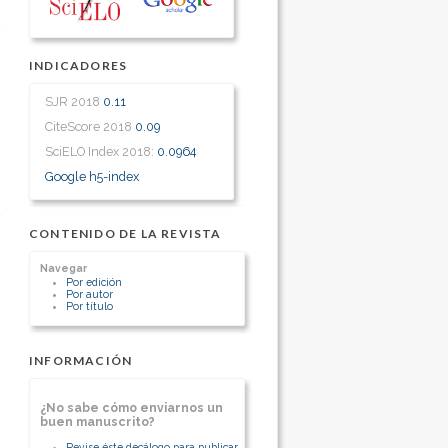
INDICADORES
SJR 2018
0.11
CiteScore 2018
0.09
SciELO Index 2018:
0.0964
Google h5-index
CONTENIDO DE LA REVISTA
Navegar
Por edición
Por autor
Por título
INFORMACIÓN
¿No sabe cómo enviarnos un
buen manuscrito?
Revise éste decálogo para publicar