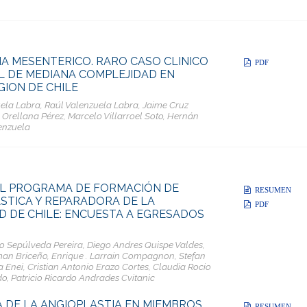
A MESENTERICO. RARO CASO CLINICO
PDF
L DE MEDIANA COMPLEJIDAD EN
GION DE CHILE
ela Labra, Raúl Valenzuela Labra, Jaime Cruz
 Orellana Pérez, Marcelo Villarroel Soto, Hernán
enzuela
EL PROGRAMA DE FORMACIÓN DE
RESUMEN
ÁSTICA Y REPARADORA DE LA
PDF
D DE CHILE: ENCUESTA A EGRESADOS
o Sepúlveda Pereira, Diego Andres Quispe Valdes,
man Briceño, Enrique . Larrain Compagnon, Stefan
a Enei, Cristian Antonio Erazo Cortes, Claudia Rocio
o, Patricio Ricardo Andrades Cvitanic
A DE LA ANGIOPLASTIA EN MIEMBROS
RESUMEN