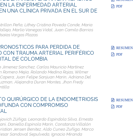
 EN LA ENFERMEDAD ARTERIAL
PDF
EN UNA CLÍNICA PRIVADA EN EL SUR DE
trillon Peña, Lithey Cristina Poveda Conde, Maria
llejo, Marlio Vanegas Vidal, Juan Camilo Barrios
Isaías Vargas Plazas
RONOSTICOS PARA PERDIDA DE
RESUMEN
 CON TRAUMA ARTERIAL PERIFÉRICO
PDF
ITAL DE COLOMBIA
 Jimenez Sanchez, Carlos Mauricio Martinez
n Romero Mejia, Rolando Medina Rojas, Wilmer
 Capera, Juan Felipe Sanjuan Marin, Adriana Del
Guzman, Alejandra Duran Montes, Jhon Fredy
tilla
O QUIRÚRGICO DE LA ENDOMETRIOSIS
RESUMEN
ROFUNDA CON COMPROMISO
PDF
AL
ovich Zúñiga, Leonardo Espindola Silva, Ernesto
ni, Daniella Espinola Marin, Constanza Villalón
ristian Jensen Benitez, Aldo Cuneo Zuñiga, Marco
Cesar Sandoval Sepulveda, Ignacio Miranda