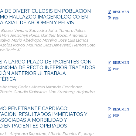
A DE DIVERTICULOSIS EN POBLACION
RESUMEN
OMO HALLAZGO IMAGENOLÓGICO EN
PDF
 AXIAL DE ABDOMEN Y PELVIS.
 Baeza, Viviana Saavedra Jaña, Tamara Peters
s Von Jentschyk Rojas, Gunther Bocic, Antonella
talva, Mario Abedrapo Moreira, Jose Luis Llanos
 Azolas Marco, Mauricio Diaz Beneventi, Hernan Soto
ipe Bocic W.
 A LARGO PLAZO DE PACIENTES CON
RESUMEN
INOMA DE RECTO INFERIOR TRATADOS
PDF
IÓN ANTERIOR ULTRABAJA
TÉRICA
z-Kostner, Carlos Alberto Miranda Fernández,
Zarate, Claudio Wainstein, Udo Kronberg, Alejandra
MO PENETRANTE CARDIACO:
RESUMEN
ACIÓN, RESULTADOS IMMEDIATOS Y
PDF
ASOCIADAS A MORBILIDAD Y
D EN PACIENTES OPERADOS
z L., Alejandra Riquelme, Alberto Fuentes E., Jorge