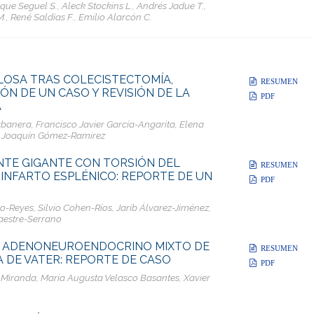
ique Seguel S., Aleck Stockins L., Andrés Jadue T.,
., René Saldías F., Emilio Alarcón C.
ILOSA TRAS COLECISTECTOMÍA,
RESUMEN
ÓN DE UN CASO Y REVISIÓN DE LA
PDF
A
abanera, Francisco Javier García-Angarita, Elena
 Joaquín Gómez-Ramirez
TE GIGANTE CON TORSIÓN DEL
RESUMEN
 INFARTO ESPLÉNICO: REPORTE DE UN
PDF
-Reyes, Silvio Cohen-Ríos, Jarib Álvarez-Jiménez,
aestre-Serrano
 ADENONEUROENDOCRINO MIXTO DE
RESUMEN
 DE VATER: REPORTE DE CASO
PDF
 Miranda, María Augusta Velasco Basantes, Xavier