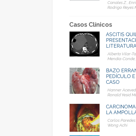
Canales Z., Enr
Rodrigo Reyes M
Casos Clínicos
ASCITIS QU
PRESENTACI
LITERATUR
Alberto Vilar-T
Mendía-Conde,
BAZO ERRAN
PEDÍCULO E
CASO
Hanner Acevedo
Ronald Yesid M
CARCINOMA
LA AMPOLLA
Carlos Paredes
Wong Achi