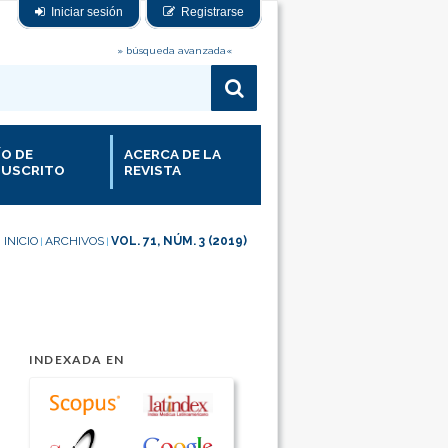
Iniciar sesión
Registrarse
» búsqueda avanzada«
ÍO DE
ACERCA DE LA
USCRITO
REVISTA
INICIO
ARCHIVOS
VOL. 71, NÚM. 3 (2019)
|
|
INDEXADA EN