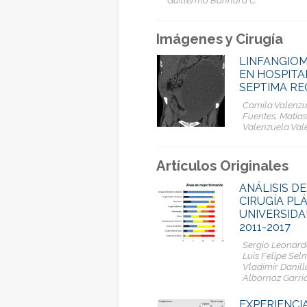
Imágenes y Cirugía
LINFANGIOM
EN HOSPITA
SEPTIMA RE
Camila Valenzu
Fuentes, Matías
Valenzuela Val
Artículos Originales
ANÁLISIS D
CIRUGÍA PL
UNIVERSIDA
2011-2017
Sergio Leonard
Luis Felipe Sel
Vladimir Danill
Albornoz Garrid
EXPERIENCI