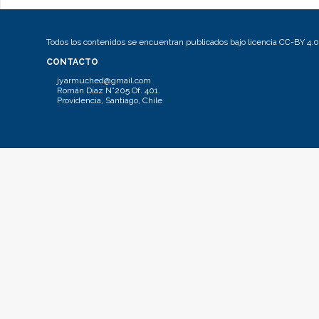
Todos los contenidos se encuentran publicados bajo licencia CC-BY 4.0
CONTACTO
jyarmuched@gmail.com
Román Díaz N°205 Of. 401.
Providencia, Santiago, Chile