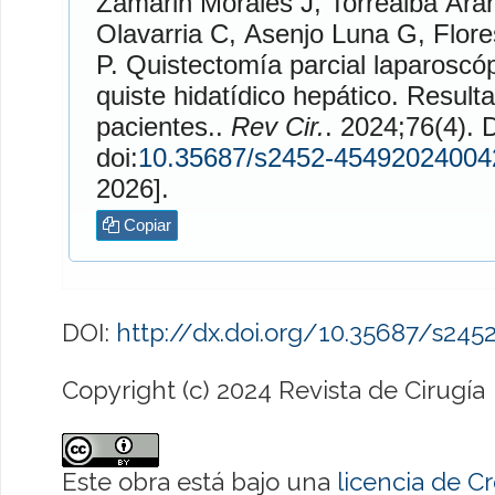
Zamarin Morales
J,
Torrealba Ara
Olavarria
C,
Asenjo Luna
G,
Flore
P. Quistectomía parcial laparoscópica en el tratamiento del
quiste hidatídico hepático. Result
pacientes..
Rev Cir.
. 2024;76(4). Disponible en:
doi:
10.35687/s2452-45492024004
2026].
Copiar
DOI:
http://dx.doi.org/10.35687/s24
Copyright (c) 2024 Revista de Cirugía
Este obra está bajo una
licencia de 