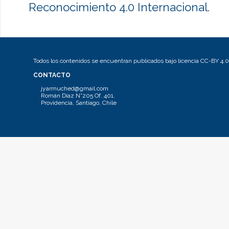
Reconocimiento 4.0 Internacional
.
Todos los contenidos se encuentran publicados bajo licencia CC-BY 4.0
CONTACTO
jyarmuched@gmail.com
Román Díaz N°205 Of. 401.
Providencia, Santiago, Chile