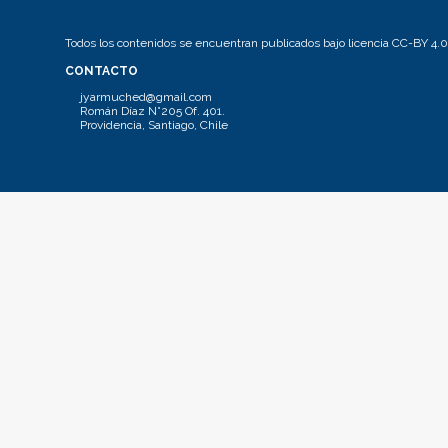
Todos los contenidos se encuentran publicados bajo licencia CC-BY 4.0
CONTACTO
jyarmuched@gmail.com
Román Díaz N°205 Of. 401.
Providencia, Santiago, Chile