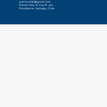
jyarmuched@gmail.com
Román Díaz N°205 Of. 401.
Providencia, Santiago, Chile