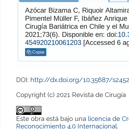
Azócar Bizama
C,
Riquoir Altamir
Pimentel Müller
F,
Ibáñez Anrique
L. 
Cirugía Bariátrica en Chile y el M
2021;73(6). Disponible en: doi:
10.
454920210061203
[Access
Copiar
DOI:
http://dx.doi.org/10.35687/s24
Copyright (c) 2021 Revista de Cirugía
Este obra está bajo una
licencia de 
Reconocimiento 4.0 Internacional
.