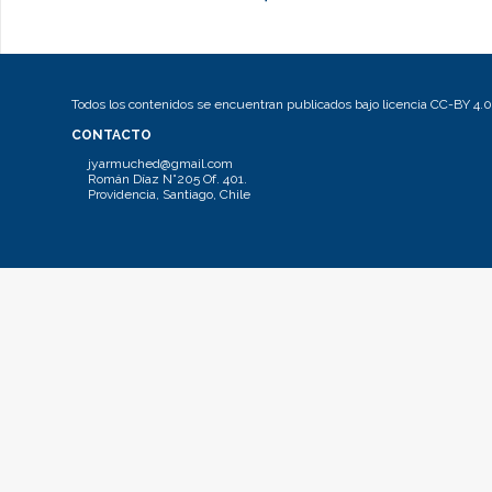
Todos los contenidos se encuentran publicados bajo licencia CC-BY 4.0
CONTACTO
jyarmuched@gmail.com
Román Díaz N°205 Of. 401.
Providencia, Santiago, Chile