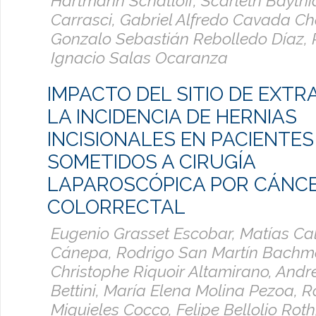
Hartmann Schatloff, Scarleth Baythi
Carrasci, Gabriel Alfredo Cavada C
Gonzalo Sebastián Rebolledo Díaz, 
Ignacio Salas Ocaranza
IMPACTO DEL SITIO DE EXTR
LA INCIDENCIA DE HERNIAS
INCISIONALES EN PACIENTES
SOMETIDOS A CIRUGÍA
LAPAROSCÓPICA POR CÁNC
COLORRECTAL
Eugenio Grasset Escobar, Matías Cal
Cánepa, Rodrigo San Martín Bachm
Christophe Riquoir Altamirano, André
Bettini, María Elena Molina Pezoa, R
Miguieles Cocco, Felipe Bellolio Rot