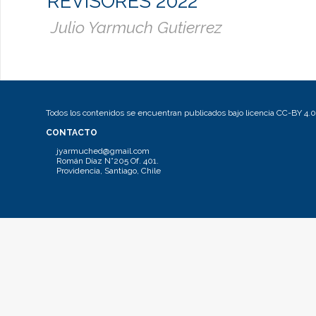
REVISORES 2022
Julio Yarmuch Gutierrez
Todos los contenidos se encuentran publicados bajo licencia CC-BY 4.0
CONTACTO
jyarmuched@gmail.com
Román Díaz N°205 Of. 401.
Providencia, Santiago, Chile