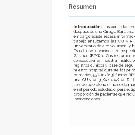
Resumen
Introducción:
Las consultas en e
después de una Cirugía Bariátrica
embargo existe escasa informació
trabajo analizamos las CU y RI
universitario de alto volumen, y 
Estudio observacional retrospec
Gástrico (BPG) o Gastrectomía 
consecutiva en nuestra instituc
registros clínicos y base de segu
nuestro hospital durante los pri
primarias, 53% (n=613) fueron BP
una CU y un 3,7% (n=42) un RI. L
tiempo operatorio e índice de mas
en el periodo estudiado, para el ti
proporción de pacientes que requi
intervenciones.