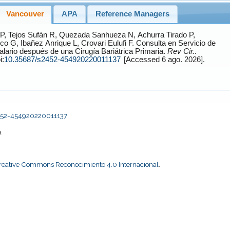
Vancouver
APA
Reference Managers
P,
Tejos Sufán
R,
Quezada Sanhueza
N,
Achurra Tirado
P,
nco
G,
Ibañez Anrique
L,
Crovari Eulufi
F. Consulta en Servicio de
lario después de una Cirugía Bariátrica Primaria.
Rev Cir.
.
i:
10.35687/s2452-454920220011137
[Accessed 6 ago. 2026].
2452-454920220011137
a
Creative Commons Reconocimiento 4.0 Internacional
.