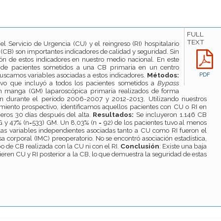
FULL
TEXT
l Servicio de Urgencia (CU) y el reingreso (RI) hospitalario
 (CB) son importantes indicadores de calidad y seguridad. Sin
n de estos indicadores en nuestro medio nacional. En este
 de pacientes sometidos a una CB primaria en un centro
buscamos variables asociadas a estos indicadores.
Métodos:
PDF
tivo que incluyó a todos los pacientes sometidos a
Bypass
en manga (GM) laparoscópica primaria realizados de forma
ión durante el período 2006-2007 y 2012-2013. Utilizando nuestros
imiento prospectivo, identificamos aquellos pacientes con CU o RI en
meros 30 días después del alta.
Resultados:
Se incluyeron 1.146 CB
G y 47% (n=533) GM. Un 8,03% (n = 92) de los pacientes tuvo al menos
as variables independientes asociadas tanto a CU como RI fueron el
a corporal (IMC) preoperatorio. No se encontró asociación estadística,
po de CB realizada con la CU ni con el RI.
Conclusión
: Existe una baja
eren CU y RI posterior a la CB, lo que demuestra la seguridad de estas