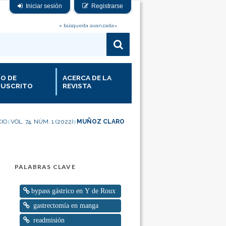
Iniciar sesión
Registrarse
» búsqueda avanzada«
ÍO DE
ACERCA DE LA
USCRITO
REVISTA
CIO
VOL. 74, NÚM. 1 (2022)
MUÑOZ CLARO
|
|
PALABRAS CLAVE
bypass gástrico en Y de Roux
gastrectomía en manga
readmisión