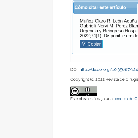
Cómo citar este artículo
Muñoz Claro
R,
León Acuña
Gabrielli Nervi
M,
Perez Bla
Urgencia y Reingreso Hospita
2022;74(1). Disponible en: do
Copiar
DOI:
http://dx.doi.org/10.35687/s
Copyright (c) 2022 Revista de Cirugí
Este obra está bajo una
licencia de 