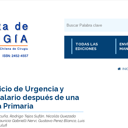
TODAS LAS
ENV
EDICIONES
MAN
INI
icio de Urgencia y
alario después de una
a Primaria
cuña, Rodrigo Tejos Sufán, Nicolás Quezada
ricio Gabrielli Nervi, Gustavo Perez Blanco, Luis
ulufi