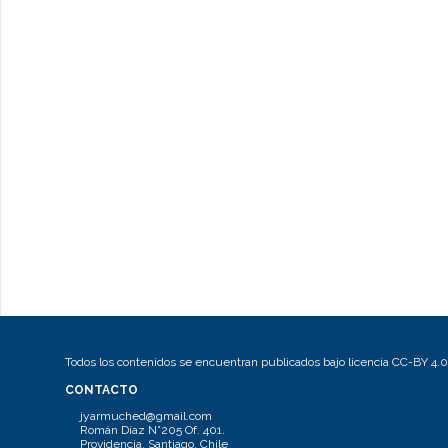
Todos los contenidos se encuentran publicados bajo licencia CC-BY 4.0
CONTACTO
jyarmuched@gmail.com
Román Díaz N°205 Of. 401.
Providencia, Santiago, Chile