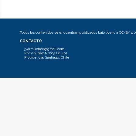
Todos los contenidos se encuentran publicados bajo licencia CC-BY 4.0
CONTACTO
jyarmuched@gmail.com
Román Díaz N°205 Of. 401.
Providencia, Santiago, Chile