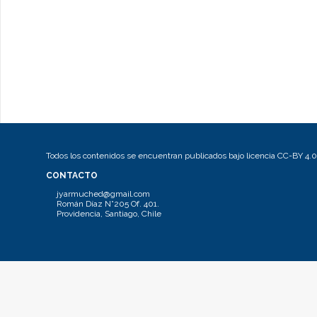
Todos los contenidos se encuentran publicados bajo licencia CC-BY 4.0
CONTACTO
jyarmuched@gmail.com
Román Díaz N°205 Of. 401.
Providencia, Santiago, Chile