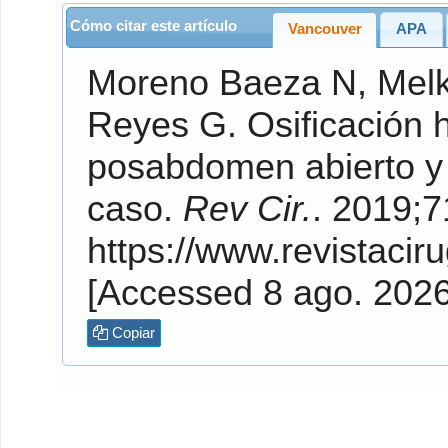
Cómo citar este artículo
Vancouver
APA
Moreno Baeza
N,
Mel
Reyes
G. Osificación heterotópica mesentérica precoz
posabdomen abierto y 
caso.
Rev Cir.
. 2019;71(2). Dis
https://www.revistaciru
[Accessed 8 ago. 202
Copiar