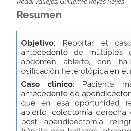
Readi Vallejos, Guillermo Reyes Reyes
Resumen
Objetivo
: Reportar el ca
antecedente de múltiples ci
abdomen abierto, con hall
osificación heterotópica en el
Caso clinico
: Paciente m
antecedente de apendicectom
que en esa oportunidad r
abierto, colectomía derecha 
post apendicectomía reing
tránsito con hallazgo intraop