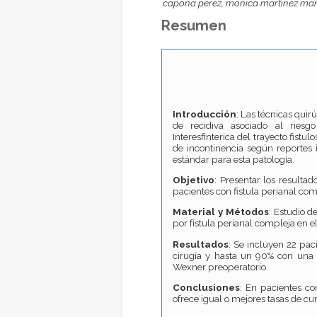
capona perez, monica martinez ma
Resumen
Introducción
: Las técnicas quir
de recidiva asociado al riesg
Interesfinterica del trayecto fistu
de incontinencia según reportes
estándar para esta patología.
Objetivo
: Presentar los resulta
pacientes con fistula perianal co
Material y Métodos
: Estudio d
por fístula perianal compleja en el
Resultados
: Se incluyen 22 pac
cirugía y hasta un 90% con una 
Wexner preoperatorio.
Conclusiones
: En pacientes co
ofrece igual o mejores tasas de cur