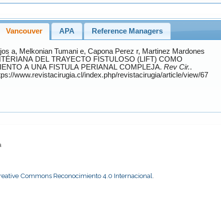
Vancouver
APA
Reference Managers
jos
a,
Melkonian Tumani
e,
Capona Perez
r,
Martinez Mardones
IENTO A UNA FISTULA PERIANAL COMPLEJA.
Rev Cir.
.
a
Creative Commons Reconocimiento 4.0 Internacional
.