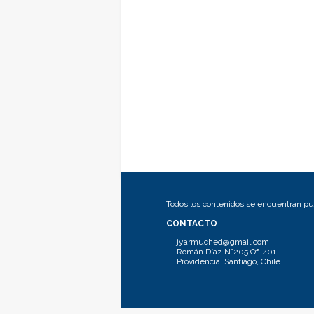
Todos los contenidos se encuentran pub
CONTACTO
jyarmuched@gmail.com
Román Díaz N°205 Of. 401.
Providencia, Santiago, Chile