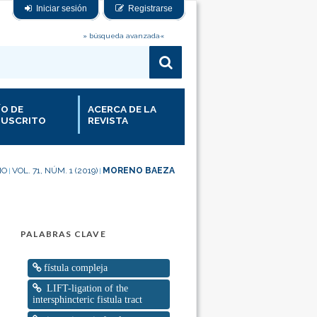
Iniciar sesión
Registrarse
» búsqueda avanzada«
ÍO DE
ACERCA DE LA
USCRITO
REVISTA
IO
VOL. 71, NÚM. 1 (2019)
MORENO BAEZA
|
|
PALABRAS CLAVE
fístula compleja
LIFT-ligation of the
intersphincteric fistula tract