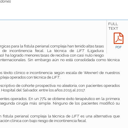
rdones
FULL
TEXT
úrgicas para la fistula perianal compleja han tenido altas tasas
PDF
o de incontinencia fecal. La técnica de
LIFT
(Ligadura
loso) ha logrado menores tasas de recidiva con casi nulo riesgo
 internacionales. Sin embargo aún no está consolidada como técnica
dos (éxito clínico e incontinencia según escala de Wexner) de nuestros
mpleja operados con técnica de
LIFT
.
escriptivo de cohorte prospectiva no aleatoria, con pacientes operados
 Hospital del Salvador, entre los años 2015 al 2017.
ientes operados. En un 77% se obtiene éxito terapéutico en la primera
segunda cirugía más simple. Ninguno de los pacientes modificó su
n fistula perianal compleja la técnica de
LIFT
es una alternativa que
ación clínica con bajo riesgo de incontinencia fecal.