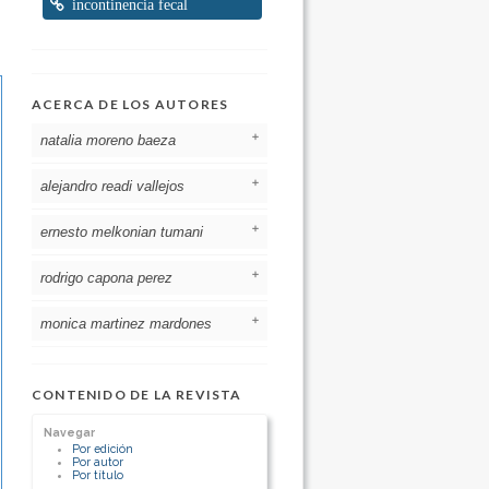
incontinencia fecal
ACERCA DE LOS AUTORES
natalia moreno baeza
alejandro readi vallejos
[Ver otros artículos de este autor]
ernesto melkonian tumani
[Ver otros artículos de este autor]
rodrigo capona perez
[Ver otros artículos de este autor]
monica martinez mardones
[Ver otros artículos de este autor]
[Ver otros artículos de este autor]
CONTENIDO DE LA REVISTA
Navegar
Por edición
Por autor
Por título