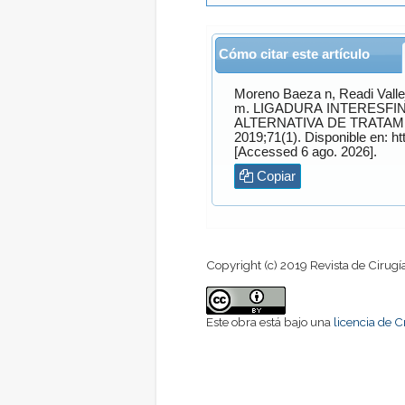
Cómo citar este artículo
Moreno Baeza
n,
Readi Valle
m. LIGADURA INTERESFINTÉRIANA DEL TRAYECTO FISTULOSO (LIFT) COMO
ALTERNATIVA DE TRATAM
2019;71(1). Disponible en: https://www.revistacirugia.cl/index.php/revistacirugia/article/view/67
[Accessed 6 ago. 2026].
Copiar
Copyright (c) 2019 Revista de Cirugí
Este obra está bajo una
licencia de 