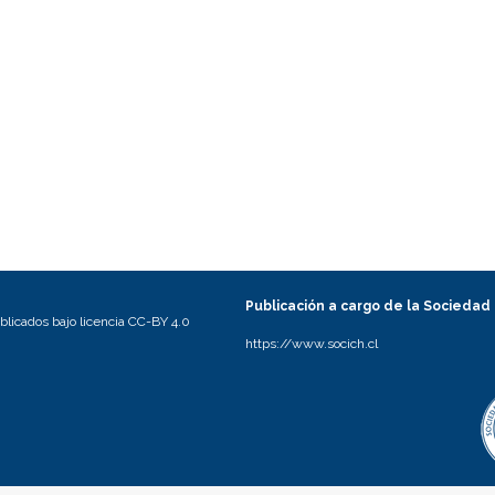
Publicación a cargo de la Sociedad
licados bajo licencia CC-BY 4.0
https://www.socich.cl