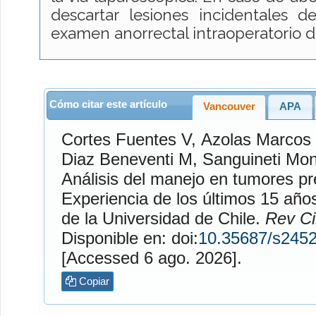
descartar lesiones incidentales d
examen anorrectal intraoperatorio d
Cómo citar este artículo
Vancouver
APA
Cortes Fuentes
V,
Azolas Marcos
Diaz Beneventi
M,
Sanguineti Mon
Análisis del manejo en tumores pr
Experiencia de los últimos 15 años en e
de la Universidad de Chile.
Rev Ci
Disponible en: doi:
10.35687/s245
[Accessed 6 ago. 2026].
Copiar