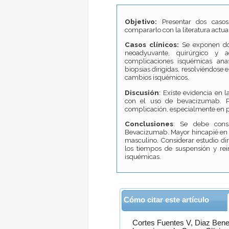
Objetivo:
Presentar dos casos
compararlo con la literatura actua
Casos clínicos:
Se exponen dos
neoadyuvante, quirúrgico y 
complicaciones isquémicas ana
biopsias dirigidas, resolviéndose 
cambios isquémicos.
Discusión
: Existe evidencia en l
con el uso de bevacizumab. P
complicación, especialmente en pa
Conclusiones
: Se debe consi
Bevacizumab. Mayor hincapié en pa
masculino. Considerar estudio dir
los tiempos de suspensión y re
isquémicas.
Cómo citar este artículo
Cortes Fuentes
V,
Diaz Bene