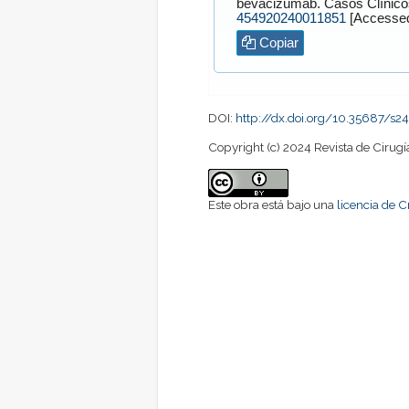
bevacizumab. Casos Clínic
454920240011851
Copiar
DOI:
http://dx.doi.org/10.35687/s
Copyright (c) 2024 Revista de Cirugí
Este obra está bajo una
licencia de 