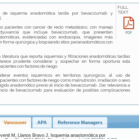
FULL
TEXT
 de isquemia anastomótica tardía por bevacizumab y
l.
 pacientes con cancer de recto metastásico, con manejo
adyuvancia que incluye bevacizumab, que presentan
PDF
stomóticas, evidenciadas con endoscopia, imágenes más
en forma quirúrgica y biopsiando sitios perianastomóticos con
a literatura que reporta isquemias y filtraciones anastomóticas tardías
arece prudente considerar y sospechar en forma oportuna esta
cientes con factores de riesgo.
derar eventos isquémicos en territorios quirúrgicos, al uso de
cientes con factores de riesgo como malnutrición, irradiación o sexo
igido anastomótico previo al inicio de bevacizumab. Dar relevancia a
inicio de bevacizumab para evaluación de posibles complicaciones
Vancouver
APA
Reference Managers
venti
M,
Llanos Bravo
J. Isquemia anastomótica por