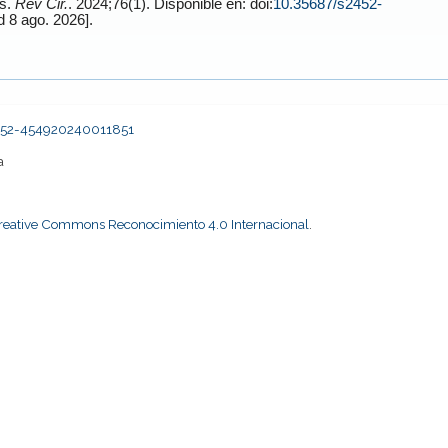
os.
Rev Cir.
. 2024;76(1). Disponible en: doi:
10.35687/s2452-
[Accessed 8 ago. 2026].
2452-454920240011851
a
Creative Commons Reconocimiento 4.0 Internacional
.