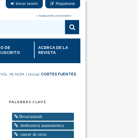
Iniciar sesión
Registrarse
» búsqueda avanzada«
ÍO DE
ACERCA DE LA
USCRITO
REVISTA
VOL. 76, NÚM. 1 (2024)
CORTES FUENTES
|
|
PALABRAS CLAVE
Bevacizumab
deshicencia anastomotica
cancer de recto.