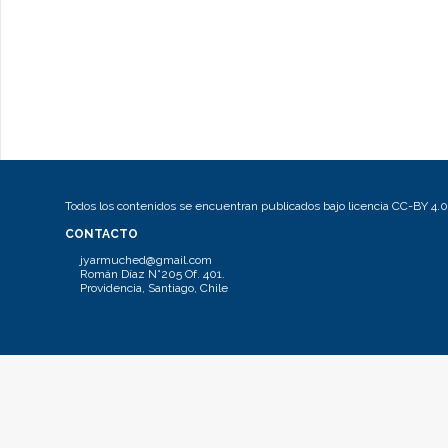
Todos los contenidos se encuentran publicados bajo licencia CC-BY 4.0
CONTACTO
jyarmuched@gmail.com
Román Díaz N°205 Of. 401.
Providencia, Santiago, Chile