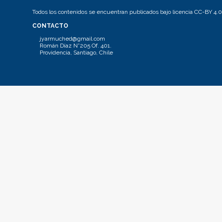
Todos los contenidos se encuentran publicados bajo licencia CC-BY 4.0
CONTACTO
jyarmuched@gmail.com
Román Díaz N°205 Of. 401.
Providencia, Santiago, Chile