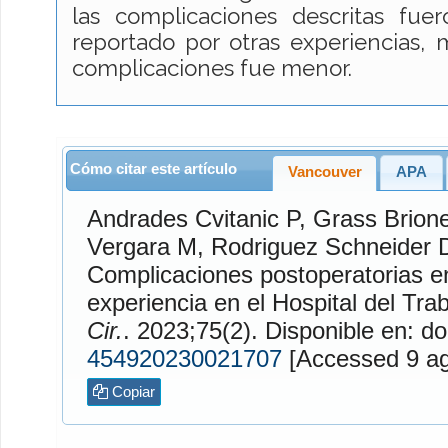
las complicaciones descritas fue
reportado por otras experiencias, 
complicaciones fue menor.
Cómo citar este artículo
Vancouver
APA
Andrades Cvitanic
P,
Grass Brion
Vergara
M,
Rodriguez Schneider
Complicaciones postoperatorias en 
experiencia en el Hospital del Tr
Cir.
. 2023;75(2). Disponible en: do
454920230021707
[Access
Copiar