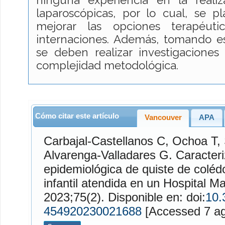
ninguna experiencia en la real
laparoscópicas, por lo cual, se p
mejorar las opciones terapéuti
internaciones. Además, tomando e
se deben realizar investigaciones
complejidad metodológica.
Cómo citar este artículo
Vancouver
APA
Carbajal-Castellanos
C,
Ochoa
T,
Alvarenga-Valladares
G. Caracterización clínica -
epidemiológica de quiste de coléd
infantil atendida en un Hospital Ma
2023;75(2). Disponible en: doi:
10.
454920230021688
[Access