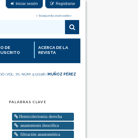
Iniciar sesión
Registrarse
» búsqueda avanzada«
ÍO DE
ACERCA DE LA
USCRITO
REVISTA
CIO
VOL. 70, NÚM. 5 (2018)
MUÑOZ PÉREZ
|
|
PALABRAS CLAVE
Hemicolectomía derecha
anastomosis ileocólica
filtración anastomótica