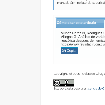
manual, término lateral, isoperist
Cómo citar este artículo
Muñoz Pérez
N,
Rodriguez 
Villegas
G. Análisis de variables relacionadas con la morbimortalidad de la anastomosis
ileocólica después de hemic
Copiar
Copyright (c) 2018 Revista de Cirugí
Este obra está bajo una
licencia de 