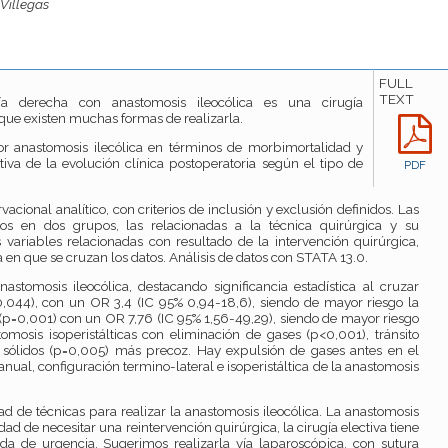
Villegas
FULL
TEXT
ía derecha con anastomosis ileocólica es una cirugía
que existen muchas formas de realizarla.
or anastomosis ilecólica en términos de morbimortalidad y
iva de la evolución clínica postoperatoria según el tipo de
PDF
acional analítico, con criterios de inclusión y exclusión definidos. Las
mos en dos grupos, las relacionadas a la técnica quirúrgica y su
 variables relacionadas con resultado de la intervención quirúrgica,
 en que se cruzan los datos. Análisis de datos con STATA 13.0.
astomosis ileocólica, destacando significancia estadística al cruzar
0,044), con un OR 3,4 (IC 95% 0,94-18,6), siendo de mayor riesgo la
(p=0,001) con un OR 7,76 (IC 95% 1,56-49,29), siendo de mayor riesgo
omosis isoperistálticas con eliminación de gases (p<0,001), tránsito
e sólidos (p=0,005) más precoz. Hay expulsión de gases antes en el
ual, configuración termino-lateral e isoperistáltica de la anastomosis
ad de técnicas para realizar la anastomosis ileocólica. La anastomosis
 de necesitar una reintervención quirúrgica, la cirugía electiva tiene
da de urgencia. Sugerimos realizarla vía laparoscópica, con sutura