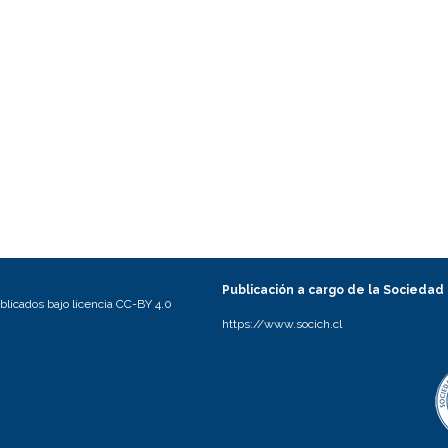
Publicación a cargo de la Sociedad
licados bajo licencia CC-BY 4.0
https://www.socich.cl