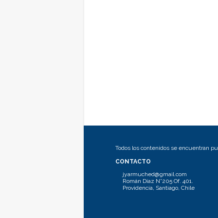
Todos los contenidos se encuentran pub
CONTACTO
jyarmuched@gmail.com
Román Díaz N°205 Of. 401.
Providencia, Santiago, Chile