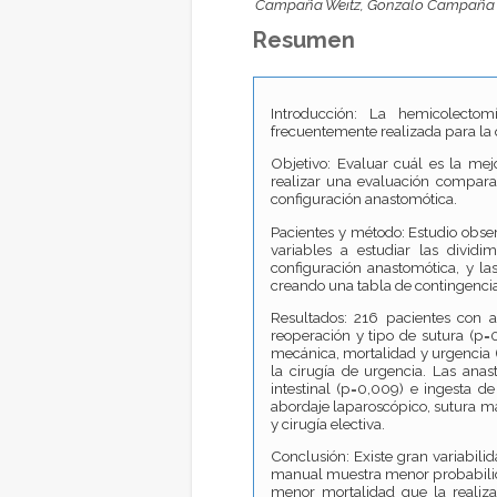
Campaña Weitz, Gonzalo Campaña 
Resumen
Introducción: La hemicolectom
frecuentemente realizada para la 
Objetivo: Evaluar cuál es la mej
realizar una evaluación comparat
configuración anastomótica.
Pacientes y método: Estudio observ
variables a estudiar las dividi
configuración anastomótica, y las
creando una tabla de contingencia
Resultados: 216 pacientes con an
reoperación y tipo de sutura (p=
mecánica, mortalidad y urgencia 
la cirugía de urgencia. Las anast
intestinal (p=0,009) e ingesta d
abordaje laparoscópico, sutura man
y cirugía electiva.
Conclusión: Existe gran variabilid
manual muestra menor probabilidad
menor mortalidad que la realiza