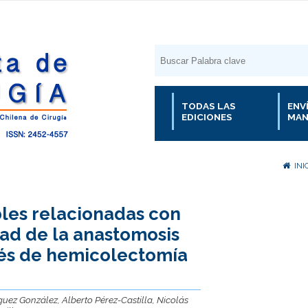
TODAS LAS
ENV
EDICIONES
MAN
INI
bles relacionadas con
ad de la anastomosis
ués de hemicolectomía
ez González, Alberto Pérez-Castilla, Nicolás