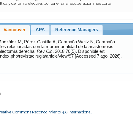
áltica y de forma electiva, por tener una recuperación más corta.
Vancouver
APA
Reference Managers
González
M,
Pérez-Castilla
A,
Campaña Weitz
N,
Campaña
olectomía derecha.
Rev Cir.
. 2018;70(5). Disponible en:
https://www.revistacirugia.cl/index.php/revistacirugia/article/view/97 [Accessed 7 ago. 2026].
a
Creative Commons Reconocimiento 4.0 Internacional
.