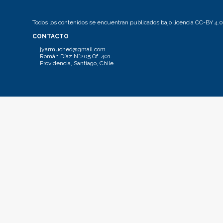
Todos los contenidos se encuentran publicados bajo licencia CC-BY 4.0
CONTACTO
jyarmuched@gmail.com
Román Díaz N°205 Of. 401.
Providencia, Santiago, Chile