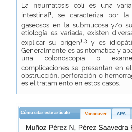
La neumatosis coli es una vari
1
intestinal
, se caracteriza por la
gaseosos en la submucosa y/o su
etiología es variada, existen diver
1,3
explicar su origen
y es idiopát
Generalmente es asintomática y ap
una colonoscopía o examen
complicaciones se presentan en e
obstrucción, perforación o hemorragi
es el tratamiento en estos casos.
Cómo citar este artículo
Vancouver
APA
Muñoz Pérez
N,
Pérez Saavedra