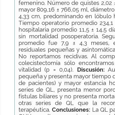
femenino. Número de quistes 2,02 ±
mayor 809,16 ± 766,05 ml, diámetro 
4,33 cm, predominando en lóbulo h
Tiempo operatorio promedio 234,1 
hospitalaria promedio 11,5 ± 14,5 dí
sin mortalidad posoperatoria. Se
promedio fue 7,9 ± 4,3 meses, 
residuales pequeñas y asintomátic
No reportamos recidivas. Al com
colecistectomía sólo encontramos
vitalidad (p = 0,04).
Discusión:
Aun
pequeña y presenta mayor tiempo qu
de pacientes) y mayor estancia ho
series de QL, presenta menor porc
fístulas biliares y no presenta mor
otras series de QL que la rec
terapéutica.
Conclusiones:
La QL pa