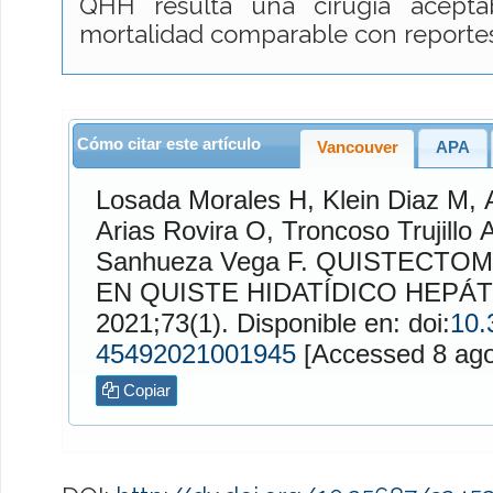
QHH resulta una cirugía acepta
mortalidad comparable con reportes 
Cómo citar este artículo
Vancouver
APA
Losada Morales
H,
Klein Diaz
M,
Arias Rovira
O,
Troncoso Trujillo
A
Sanhueza Vega
F. QUISTECTOMÍA LAPAROSCÓPICA
EN QUISTE HIDATÍDICO HEPÁ
2021;73(1). Disponible en: doi:
10.
45492021001945
[Accessed
Copiar