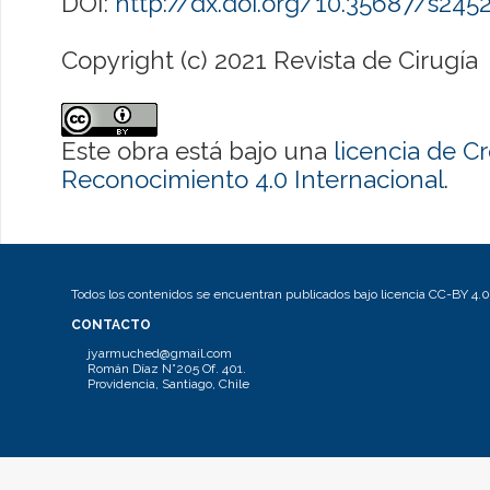
DOI:
http://dx.doi.org/10.35687/s24
Copyright (c) 2021 Revista de Cirugía
Este obra está bajo una
licencia de 
Reconocimiento 4.0 Internacional
.
Todos los contenidos se encuentran publicados bajo licencia CC-BY 4.0
CONTACTO
jyarmuched@gmail.com
Román Díaz N°205 Of. 401.
Providencia, Santiago, Chile