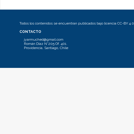
Todos los contenidos se encuentran publicados bajo licencia CC-BY 4.0
CONTACTO
jyarmuched@gmail.com
Román Díaz N°205 Of. 401.
Providencia, Santiago, Chile