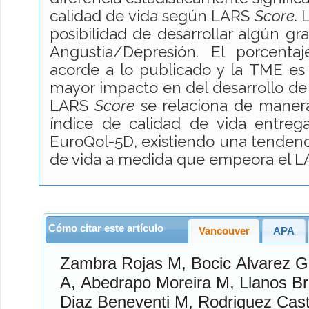
calidad de vida según LARS
Score
.
posibilidad de desarrollar algún gr
Angustia/Depresión. El porcent
acorde a lo publicado y la TME es
mayor impacto en del desarrollo d
LARS
Score
se relaciona de manera
índice de calidad de vida entrega
EuroQol-5D, existiendo una tendenci
de vida a medida que empeora el L
Cómo citar este artículo
Vancouver
APA
Zambra Rojas
M,
Bocic Alvarez
G
A,
Abedrapo Moreira
M,
Llanos B
Diaz Beneventi
M,
Rodriguez Casti