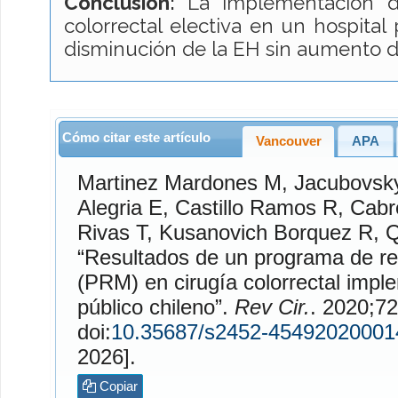
Conclusión:
La implementación 
colorrectal electiva en un hospital
disminución de la EH sin aumento d
Cómo citar este artículo
Vancouver
APA
Martinez Mardones
M,
Jacubovsky
Alegria
E,
Castillo Ramos
R,
Cabr
Rivas
T,
Kusanovich Borquez
R,
Q
“Resultados de un programa de r
(PRM) en cirugía colorrectal impl
público chileno”.
Rev Cir.
. 2020;72(1). Dispo
doi:
10.35687/s2452-45492020001
2026].
Copiar