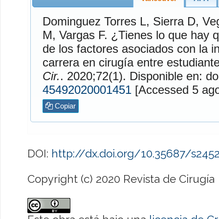
Dominguez Torres
L,
Sierra
D,
Ve
M,
Vargas
F. ¿Tienes lo que hay que tener?: Un análisis
de los factores asociados con la i
carrera en cirugía entre estudiant
Cir.
. 2020;72(1). Disponible en: do
45492020001451
[Accessed
Copiar
DOI:
http://dx.doi.org/10.35687/s24
Copyright (c) 2020 Revista de Cirugía