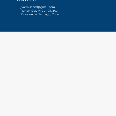
CONTACTO
jyarmuched@gmail.com
Román Díaz N°205 Of. 401.
Providencia, Santiago, Chile