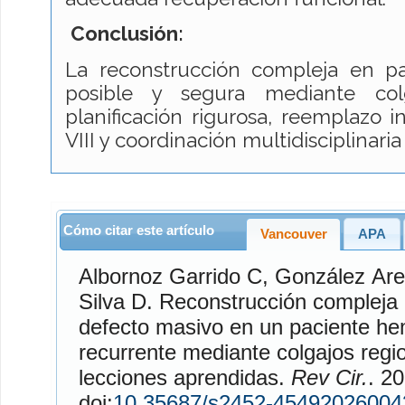
Conclusión:
La reconstrucción compleja en pa
posible y segura mediante colg
planificación rigurosa, reemplazo i
VIII y coordinación multidisciplinaria
Cómo citar este artículo
Vancouver
APA
Albornoz Garrido
C,
González Are
Silva
D. Reconstrucción compleja de pared torácica por
defecto masivo en un paciente he
recurrente mediante colgajos regi
lecciones aprendidas.
Rev Cir.
. 2026;7
doi:
10.35687/s2452-45492026004