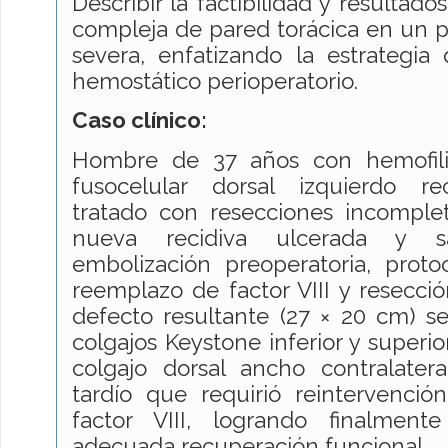
Describir la factibilidad y resultad
compleja de pared torácica en un p
severa, enfatizando la estrategia
hemostático perioperatorio.
Caso clínico:
Hombre de 37 años con hemofili
fusocelular dorsal izquierdo re
tratado con resecciones incomplet
nueva recidiva ulcerada y sa
embolización preoperatoria, proto
reemplazo de factor VIII y resecció
defecto resultante (27 × 20 cm) s
colgajos Keystone inferior y super
colgajo dorsal ancho contralate
tardío que requirió reintervenció
factor VIII, logrando finalment
adecuada recuperación funcional.