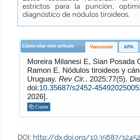
estrictos para la punción, opti
diagnóstico de nódulos tiroideos.
Cómo citar este artículo
Vancouver
APA
Moreira Milanesi
E,
Sian Posada
Ramon
E. Nódulos tiroideos y cáncer de tiroides en
Uruguay.
Rev Cir.
. 2025;77(5). Disponible en:
doi:
10.35687/s2452-45492025005
2026].
Copiar
DOI:
http://dx.doi.org/10.35687/s24