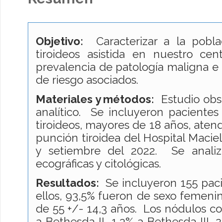
Objetivo:
Caracterizar a la pobla
tiroideos asistida en nuestro cen
prevalencia de patología maligna e i
de riesgo asociados.
Materiales y métodos:
Estudio obse
analítico. Se incluyeron paciente
tiroideos, mayores de 18 años, atend
punción tiroidea del Hospital Macie
y setiembre del 2022. Se analizar
ecográficas y citológicas.
Resultados:
Se incluyeron 155 paci
ellos, 93,5% fueron de sexo femen
de 55 +/- 14,3 años. Los nódulos c
a Bethesda II, 1,3% a Bethesda III, 