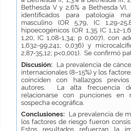
Bethesda V y 2,6% a Bethesda VI. 
identificados para patología m
masculino (OR 5,79, IC 1,29-25,
hipoecogénicos (OR 1,35 IC 1,12-1,6
1,20, IC 1,08-1,34; p 0,007), con a
1,632-99,241; 0,036) y microcalcif
2,87-35,12; p<0,001). Se confirmó p
Discusión:
La prevalencia de cáncer
internacionales (8–15%) y los factore
coinciden con hallazgos previos
autores. La alta frecuencia d
relacionarse con punciones en 
sospecha ecográfica.
Conclusiones:
La prevalencia de ma
los factores de riesgo fueron consis
Estos resultados refuerzan la im