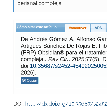
perianal compleja.
Cómo citar este artículo
Vancouver
APA
De Andrés Gómez
A,
Alfonso Gar
Artigues Sánchez De Rojas
E. Fibrina Rica en Plaquetas
(FRP) Obsidian® para el tratamient
compleja..
Rev Cir.
. 2025;77(5). Disponible en:
doi:
10.35687/s2452-45492025005
2026].
Copiar
DOI:
http://dx.doi.org/10.35687/s24