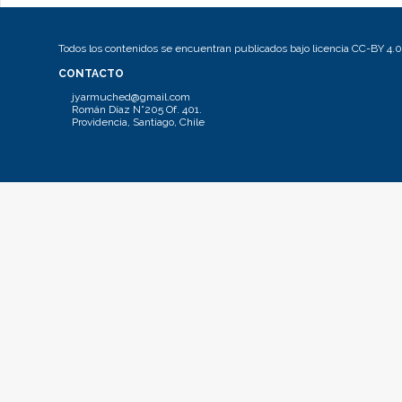
Todos los contenidos se encuentran publicados bajo licencia CC-BY 4.0
CONTACTO
jyarmuched@gmail.com
Román Díaz N°205 Of. 401.
Providencia, Santiago, Chile